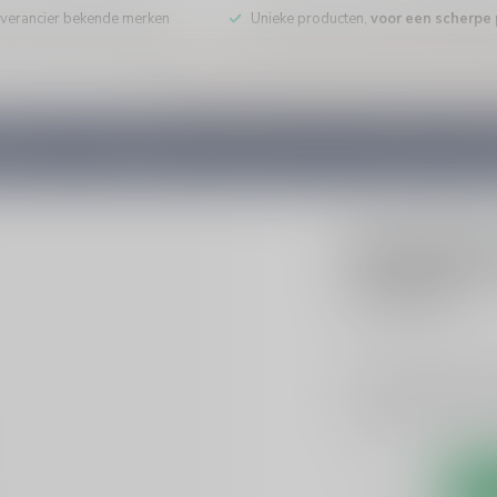
leverancier bekende merken
Unieke producten,
voor een scherpe p
DE WIJN
PORT/DESSERT
WHISKY
RUM
COGNAC
GEDI
BOLS
Bols Bols
€14,99
Incl. bt
Bols Amaretto likeu
cocktails of desser
drankcollectie. Geni