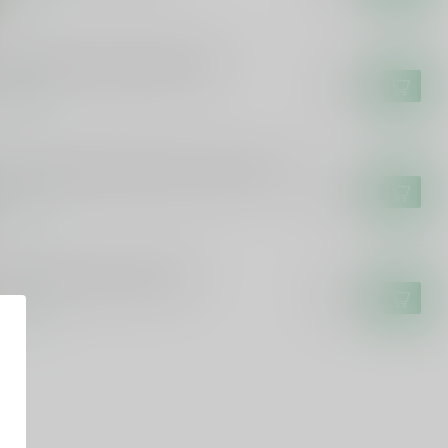
erolie honing droplikeur 50cl
€11,99
voorraad
ouster Drop/Salmiak Skroefwetter 50cl
€16,99
voorraad
uster Limoncello De Siler
€19,99
voorraad