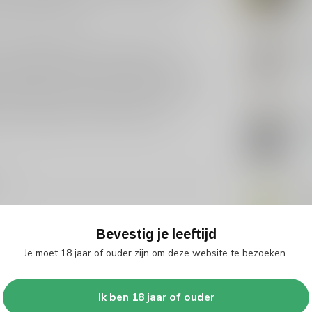
lassieke recepten.
een lange geschiedenis van het creëren van
Sme
 duidelijk zichtbaar in elke fles die ze
Op 
or een kijkje te nemen op de
Bols
pagina. Hun
emaakt onder zowel kenners als casual drinkers.
ons aanbod. Bols Amaretto likeur is een
tief hoogwaardige en smaakvolle drank.
Gr
Op 
4
Gro
Op 
Bevestig je leeftijd
Je moet 18 jaar of ouder zijn om deze website te bezoeken.
Ik ben 18 jaar of ouder