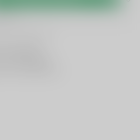
 levertijd
lijken
Deel dit product
ing vanaf
95 euro
in NL
ancier bekende merken
en,
voor een scherpe prijs
nservice en uitgebreide kennis