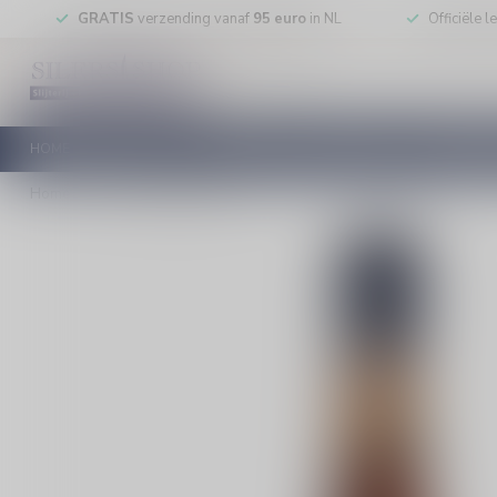
GRATIS
verzending vanaf
95 euro
in NL
Officiële 
HOME
RODE WIJN
WITTE WIJN
ROSE WIJN
MOUSSEREN
Home
/
Bols Amaretto likeur