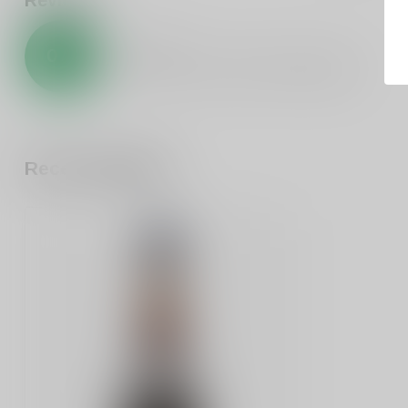
0
/
5
0
sterren op basis van
0
beoordelingen
Recent bekeken