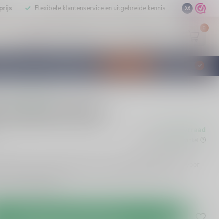
rijs
Flexibele klantenservice en uitgebreide kennis
9.6
0
Mijn account
Verlanglijst
EUR
STILLEERD
KLANTENSERVICE
AANBIEDINGEN
€
Incl. btw
0 beoordelingen
 Amaretto likeur
Op voorraad
w
Beschikbaar in de winkel
r biedt een onweerstaanbare zoete amandelsmaak, perfect voor
ts. Met 24% alcohol en 70cl is het een must-have voor elke
et ervan!
Lees meer
.
Toevoegen aan winkelwagen