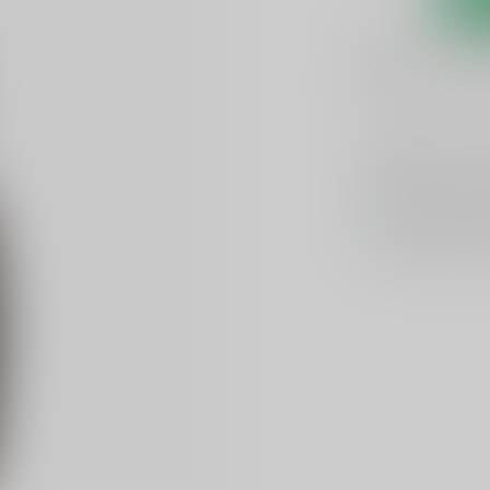
1-3 werkdagen
Toevoegen om te verge
GRATIS
verzend
Officiële lever
Unieke product
Flexibele klante