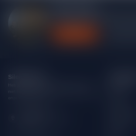
Meer informatie
Heb je vragen over onze producten of kom j
contact op met onze klantenservice, we pro
Klantenservice
Bekijk onze
Silersshop.nl
Categori
Heb je vragen over je bestelling of kom je er
Rode wijn
niet helemaal uit? Neem gerust contact op met
Witte wijn
onze klantenservice!
Rose wijn
Hoofdstraat 86
Mousserende 
9001 AN Grou (Friesland)
Port/Dessert
Nederland
Whisky