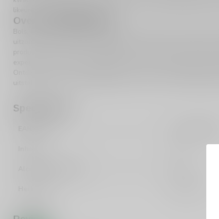
likeuren, waarbij moderne technieken worden gecombineerd met k
Over de distilleerderij
Bols, een van de oudste gedistilleerde merken ter wereld, heeft 
uitzonderlijke dranken. Hun toewijding aan kwaliteit en innovatie is
produceren. Je kunt meer ontdekken over hun rijke assortiment do
expertise in het maken van likeuren heeft hen tot een favoriet g
Ontdek ook onze andere
likeuren
en ervaar de veelzijdigheid van 
uitstekende keuze voor iedereen die op zoek is naar een kwalita
Specificaties
EAN Code
871600096469
Inhoud
70cl
Alcoholpercentage
24%
Herkomst
Nederland
Reviews