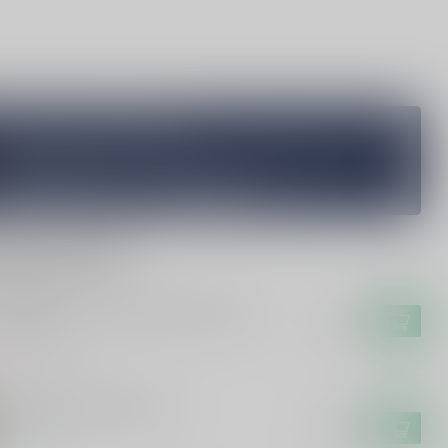
Vragen over dit product?
Heb je vragen over onze producten of kom je er niet helemaal
uit? Neem gerust contact op met onze klantenservice
info@silersshop.nl
or
+31 566 842181
.
rde producten
 CAMPEN
Campen Friese Suikerbrood Likeur
€17,99
t op voorraad
 Hunekop Monstershot
€16,99
voorraad