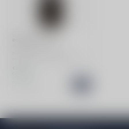
BOLS
Bols Amaretto likeur
Bols Amaretto likeur biedt een
onweerstaanbare zoete amandelsmaak,
perfect voor ...
€14,99
Op voorraad
Vergelijk