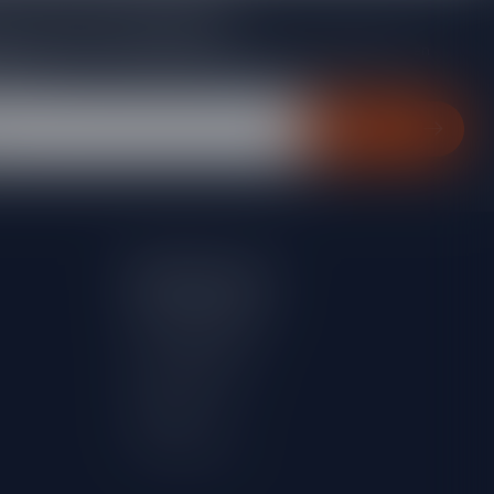
je op onze nieuwsbrief
gte van acties, nieuwe producten, exclusieve aanbiedingen en
rting!
Abonneer
Mijn account
Account informatie
Mijn bestellingen
Mijn verlanglijst
Vergelijk
Alle producten