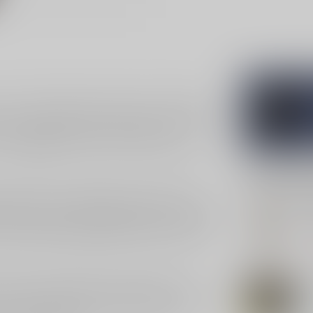
oete en fruitige dranken. Deze likeur, afkomstig
oor een ontspannen avondje thuis of een gezellige
een inhoud van 70cl, is deze likeur een
nt van
likeuren
of gewoon op zoek bent naar iets
Gerelatee
smaak die je smaakpapillen prikkelt. De rijke
DE
tige tonen, waardoor elke slok een genot is. Of je
De 
, of te gebruiken als smaakmaker in desserts, deze
 dat je de fles gemakkelijk kunt openen en weer
Nie
 om zijn rijke traditie in het produceren van
De
en vakmanschap komen duidelijk naar voren in de
 de eeuwenoude traditie van het maken van
Op 