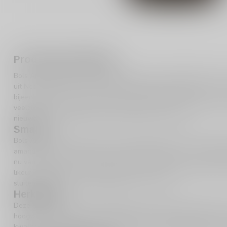
Productomschrijving
Bols Amaretto likeur is een heerlijke keuze voor liefhebbers van z
uit Nederland, biedt een verfijnde smaakervaring die perfect is v
bijeenkomst met vrienden. Met een alcoholpercentage van 24% en 
veelzijdige toevoeging aan je drankcollectie. Of je nu een fan be
nieuws om te proberen, Bols Amaretto stelt niet teleur.
Smaak
Bols Amaretto likeur heeft een onweerstaanbare zoete en fruitige 
amandelsmaak wordt perfect in balans gebracht door subtiele frui
nu van plan bent om het puur te drinken, te mixen in een cocktail
likeur biedt eindeloze mogelijkheden. De schroefdop zorgt ervoor
sluiten, zodat de smaak optimaal behouden blijft.
Herkomst
Deze heerlijke likeur komt uit Nederland, een land dat bekend staat
hoogwaardige gedistilleerde dranken. De Nederlandse expertise 
kwaliteit en smaak van Bols Amaretto. Het is een eerbetoon aan