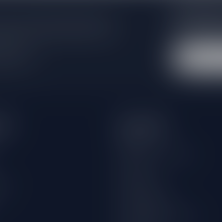
Abonneer 
e er niet helemaal uit? Neem gerust
Blijf op de hoo
beren je zo goed mogelijk te helpen!
extra klantenko
 winkel
eën
Informatie
Over ons
Algemene voorwaarden
Disclaimer
wijn
Privacy Policy
Betaalmethoden
Verzenden & retourneren