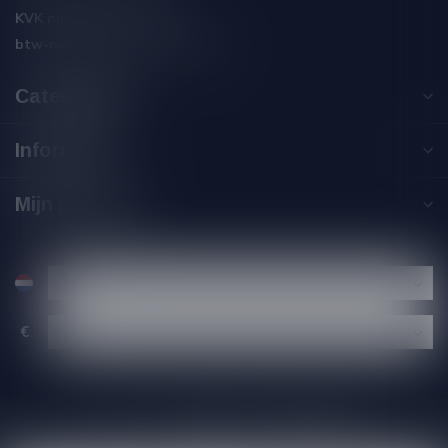
KVK nummer:
59550309
btw-nummer:
NL002229671B06
Categorieën
Informatie
Mijn account
€