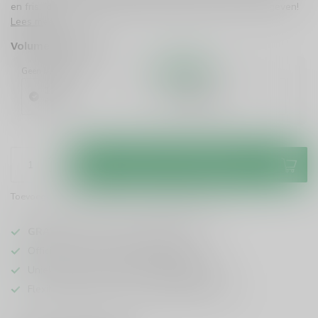
en fris, ideaal voor elk feest. Geniet zonder te veel uit te geven!
Lees meer
.
Volume voordeel
Geen korting
10%
Korting
1 Stuk
6 Stuks
€9,95
€8,96
/ Stuk
Toevoegen aan winkelwagen
Toevoegen om te vergelijken
Deel dit product
GRATIS
verzending vanaf
95 euro
in NL
Officiële leverancier bekende merken
Unieke producten,
voor een scherpe prijs
Flexibele klantenservice en uitgebreide kennis