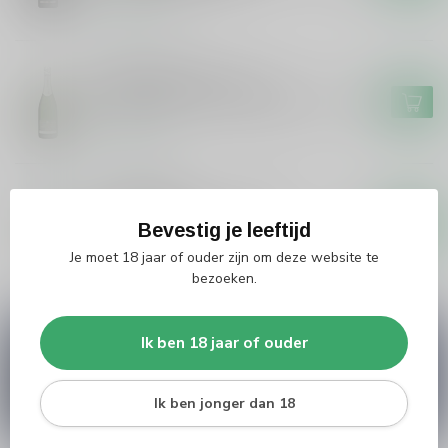
Op voorraad
FORGET BRIMONT
Forget Brimont Forget
Brimont Demi Sec Champagne
€37,99
Op voorraad
CLOS AMADOR
Clos Amador Clos Amador
Cava Semi Sec
€11,95
Bevestig je leeftijd
Je moet 18 jaar of ouder zijn om deze website te
Op voorraad
bezoeken.
Vragen over dit product?
Ik ben 18 jaar of ouder
Heb je vragen over onze producten of kom je er
niet helemaal uit? Neem gerust contact op met
onze klantenservice
info@silersshop.nl
or
+31
Ik ben jonger dan 18
566 842181
.