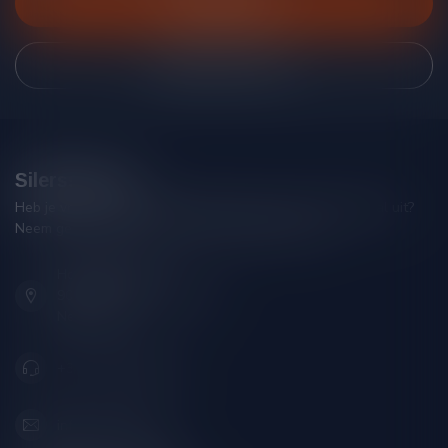
Klantenservice
Bekijk onze winkel
Silersshop.nl
Heb je vragen over je bestelling of kom je er niet helemaal uit?
Neem gerust contact op met onze klantenservice!
Hoofdstraat 86
9001 AN Grou (Friesland)
Nederland
+31 (0) 566 842181
info@silersshop.nl