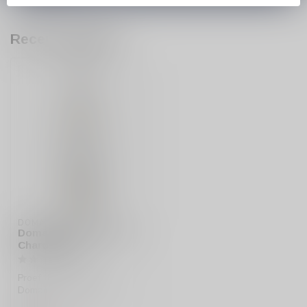
Recent bekeken
DOMAINE LA BAUME
Domaine La Baume ICE
Chardonnay
Proef de verfrissende
Domaine La Baume ICE
Chardonnay! Deze demi-sec