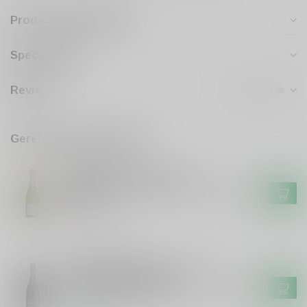
Productomschrijving
Specificaties
Reviews
Gerelateerde producten
MONMARTHE
Monmarthe Monmarthe
Champagne demi sec Douceur
€34,99
Bulles
Niet op voorraad
MOET & CHANDON
Moet & Chandon Moet et
Chandon Nectar Imperial Demi
€59,99
Sec Champagne 75cl