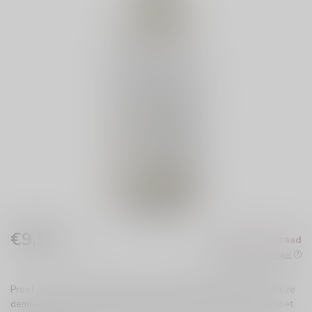
€9,95
Niet op voorraad
Incl. btw
Beschikbaar in de winkel
Proef de verfrissende Domaine La Baume ICE Chardonnay! Deze
demi-sec mousserende wijn biedt een perfecte balans van zoet