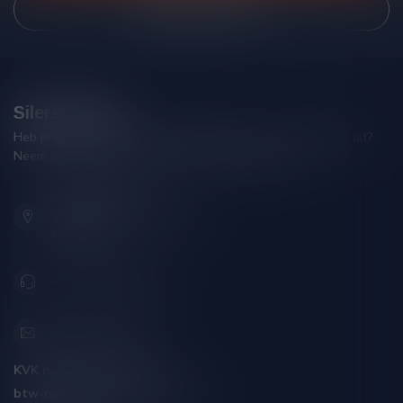
Bekijk onze winkel
Silersshop.nl
Heb je vragen over je bestelling of kom je er niet helemaal uit?
Neem gerust contact op met onze klantenservice!
Hoofdstraat 86
9001 AN Grou (Friesland)
Nederland
+31 (0) 566 842181
info@silersshop.nl
KVK nummer:
59550309
btw-nummer:
NL002229671B06