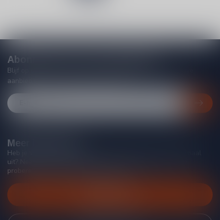
Abonneer je op onze nieuwsbrief
Blijf op de hoogte van acties, nieuwe producten, exclusieve
aanbiedingen en extra klantenkorting!
Meer informatie
Heb je vragen over onze producten of kom je er niet helemaal
uit? Neem gerust contact op met onze klantenservice, we
proberen je zo goed mogelijk te helpen!
Klantenservice