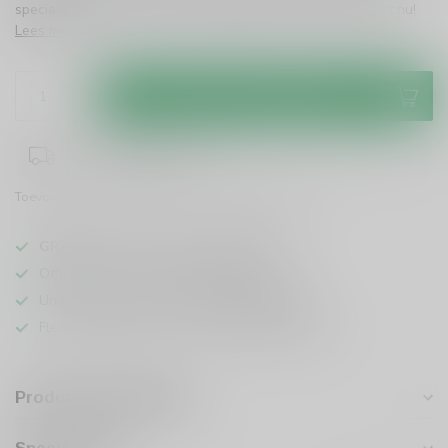
speciale momenten of om jezelf te verwennen. Probeer het nu!
Lees meer
.
Toevoegen aan winkelwagen
1-3 werkdagen levertijd
Toevoegen om te vergelijken
Deel dit product
GRATIS
verzending vanaf
95 euro
in NL
Officiële leverancier bekende merken
Unieke producten,
voor een scherpe prijs
Flexibele klantenservice en uitgebreide kennis
Productomschrijving