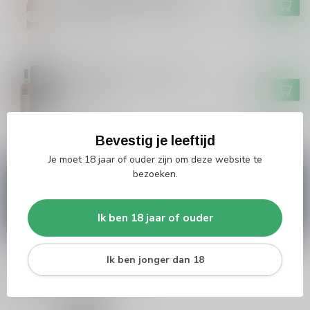
Montifaud VSOP Cognac
€42,99
Op voorraad
BERTRAND
Bertrand Bertrand VSOP
Cognac
€56,99
Op voorraad
Bevestig je leeftijd
Je moet 18 jaar of ouder zijn om deze website te
Vragen over dit product?
bezoeken.
Heb je vragen over onze producten of kom je er
niet helemaal uit? Neem gerust contact op met
onze klantenservice
info@silersshop.nl
or
+31
Ik ben 18 jaar of ouder
566 842181
.
Ik ben jonger dan 18
Recent bekeken