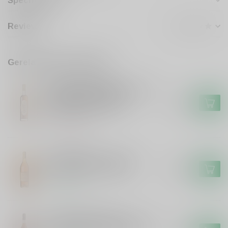
Specificaties
Reviews
Gerelateerde producten
CHATEAU MONTIFAUD
Chateau Montifaud Chateau
Montifaud VSOP Petit
€44,99
Champagne Cognac
Niet op voorraad
PAUL GIRAUD
Paul Giraud Paul Giraud
Vieille Reserve Cognac
€114,99
Op voorraad
CHATEAU MONTIFAUD
Chateau Montifaud Chateau