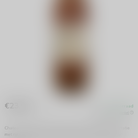
€23,99
Op voorraad
Incl. btw
Beschikbaar in de winkel
Chateau Montifaud VSOP Cognac 35cl is een verfijnde traktatie
met rijke smaken van vanille en gedroogd fruit. Perfect voor