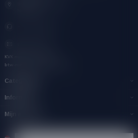
9001 AN Grou (Friesland)
Nederland
+31 (0) 566 842181
info@silersshop.nl
KVK nummer:
59550309
btw-nummer:
NL002229671B06
Categorieën
Informatie
Mijn account