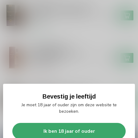
GLENALLACHIE
Glenallachie Glenallachie 10
years French Oak Single Malt
€72,50
whisky
Op voorraad
GORDON&MACPHAIL
Gordon&Macphail
Gordon&Macphail's Single
€42,99
Malt 12 years
Niet op voorraad
GLENALLACHIE
Glenallachie Glenallachie The
Bevestig je leeftijd
Sinteis Series Scottish Virgin
€79,99
Oak & Oloroso Sherry #2
Je moet 18 jaar of ouder zijn om deze website te
bezoeken.
Op voorraad
Ik ben 18 jaar of ouder
Vragen over dit product?