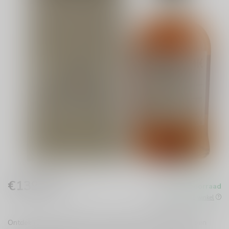
€139,99
Op voorraad
Incl. btw
Beschikbaar in de winkel
Ontdek de Glenallachie 14 jaar Single Cask 2008 #1852, een