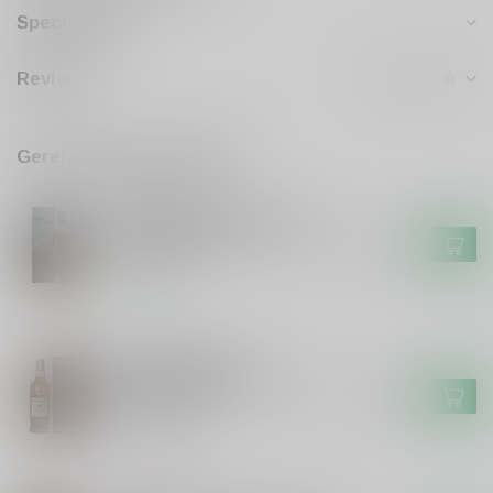
Specificaties
Reviews
Gerelateerde producten
GLENALLACHIE
Glenallachie Meikle Toir
72ppm Peated Speyside The
€154,99
Turbo #2025
Op voorraad
GORDON&MACPHAIL
Gordon&Macphail
Gordon&Macphail's Single
€109,99
Malt 21 years
Niet op voorraad