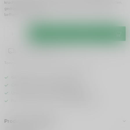
krachtige single malt met complexe smaken van Marsala-vaten,
gedroogd fruit en kruiden. Een must-have voor elke whisky
liefhebber!
Lees meer
.
Toevoegen aan winkelwagen
1-3 werkdagen levertijd
Toevoegen om te vergelijken
Deel dit product
GRATIS
verzending vanaf
95 euro
in NL
Officiële leverancier bekende merken
Unieke producten,
voor een scherpe prijs
Flexibele klantenservice en uitgebreide kennis
Productomschrijving