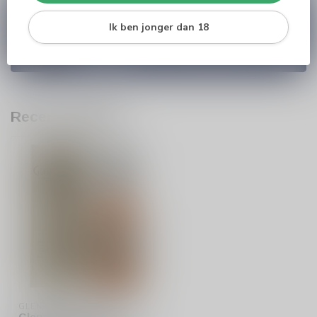
Heb je vragen over onze producten of kom je er
Ik ben jonger dan 18
niet helemaal uit? Neem gerust contact op met
onze klantenservice
info@silersshop.nl
or
+31
566 842181
.
Recent bekeken
GLENALLACHIE
Glenallachie 14 jaar