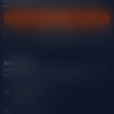
uit? Neem gerust contact op met onze klantenservice, we
proberen je zo goed mogelijk te helpen!
Klantenservice
Bekijk onze winkel
Silersshop.nl
Heb je vragen over je bestelling of kom je er niet helemaal uit?
Neem gerust contact op met onze klantenservice!
Hoofdstraat 86
9001 AN Grou (Friesland)
Nederland
+31 (0) 566 842181