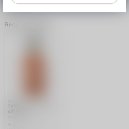
Recent bekeken
BUFFALO TRACE
Buffalo Trace Bourbon
Whiskey
Buffalo Trace Bourbon