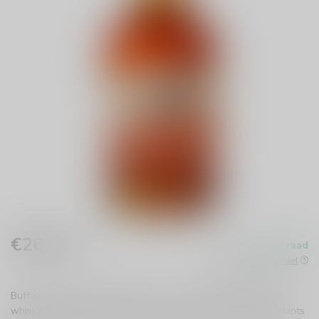
€26,99
Op voorraad
Incl. btw
Beschikbaar in de winkel
Buffalo Trace Bourbon Whiskey is een must-have voor elke
whiskyliefhebber. Geniet van de zoete, fruitige smaken met hints