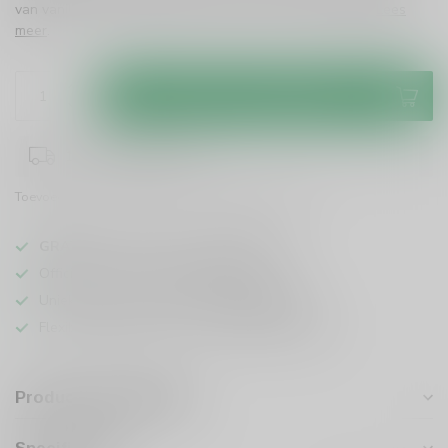
van vanille en karamel. Perfect voor puur of in cocktails!
Lees
meer
.
Toevoegen aan winkelwagen
1-3 werkdagen levertijd
Toevoegen om te vergelijken
Deel dit product
GRATIS
verzending vanaf
95 euro
in NL
Officiële leverancier bekende merken
Unieke producten,
voor een scherpe prijs
Flexibele klantenservice en uitgebreide kennis
Productomschrijving