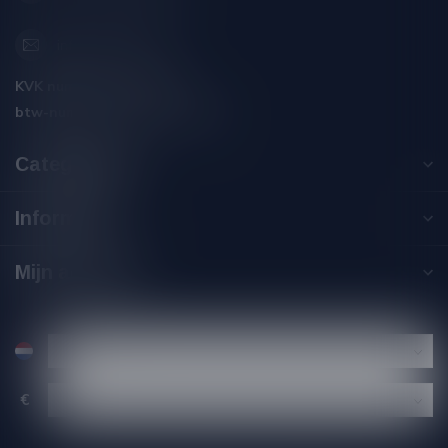
info@silersshop.nl
KVK nummer:
59550309
btw-nummer:
NL002229671B06
Categorieën
Informatie
Mijn account
€