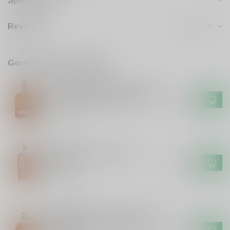
Specificaties
Reviews
Gerelateerde producten
WOODFORD RESERVE
Woodford Reserve Woodford
Reserve Bourbon Whiskey
€44,99
Op voorraad
BULLEIT
Bulleit Bulleit Bourbon
Whisky
€29,99
Op voorraad
FOUR ROSES
Four Roses Four Roses Small
Batch Barrel Strength 2025
€219,99