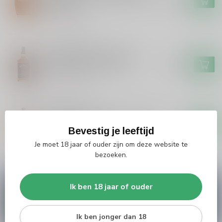
Release
Niet op voorraad
JACK DANIELS
Jack Daniels Jack Daniels
Bourbon Whiskey 150cl
€59,99
Niet op voorraad
MICHTERS
Michters Michters Small Batch
Bourbon Whiskey
€64,99
Bevestig je leeftijd
Op voorraad
Je moet 18 jaar of ouder zijn om deze website te
bezoeken.
Vragen over dit product?
Ik ben 18 jaar of ouder
Heb je vragen over onze producten of kom je er
niet helemaal uit? Neem gerust contact op met
onze klantenservice
info@silersshop.nl
or
+31
Ik ben jonger dan 18
566 842181
.