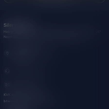
Silersshop.nl
Heb je vragen over je bestelling of kom je er niet helemaal uit?
Neem gerust contact op met onze klantenservice!
Hoofdstraat 86
9001 AN Grou (Friesland)
Nederland
+31 (0) 566 842181
info@silersshop.nl
KVK nummer:
59550309
btw-nummer:
NL002229671B06