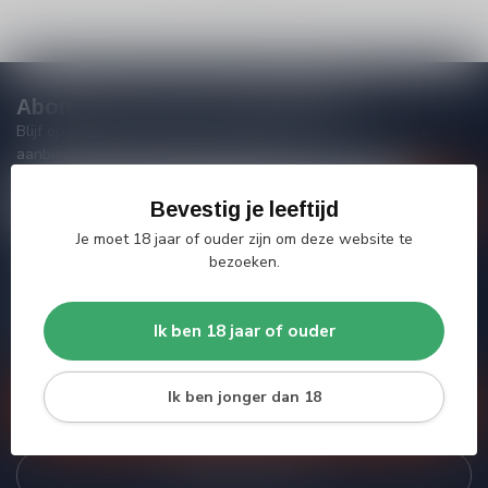
Abonneer je op onze nieuwsbrief
Blijf op de hoogte van acties, nieuwe producten, exclusieve
aanbiedingen en extra klantenkorting!
Bevestig je leeftijd
Je moet 18 jaar of ouder zijn om deze website te
bezoeken.
Meer informatie
Heb je vragen over onze producten of kom je er niet helemaal
Ik ben 18 jaar of ouder
uit? Neem gerust contact op met onze klantenservice, we
proberen je zo goed mogelijk te helpen!
Ik ben jonger dan 18
Klantenservice
Bekijk onze winkel