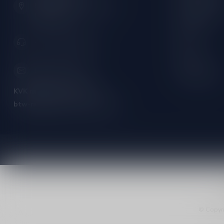
9001 AN Grou (Friesland)
Port/Dessert
Nederland
Whisky
+31 (0) 566 842181
Rum
Cognac
info@silersshop.nl
Gedistilleerd
KVK nummer:
59550309
btw-nummer:
NL002229671B06
© Copyri