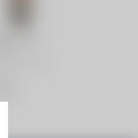
NTATION
ntation Sealander
m
tation Sealander Rum is
heerlijke bruine rum met
e smaken van vanill...
,99
 op voorraad
Vergelijk