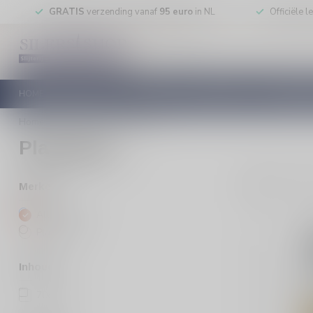
GRATIS
verzending vanaf
95 euro
in NL
Officiële 
HOME
RODE WIJN
WITTE WIJN
ROSE WIJN
MOUSSEREN
Home
/
Merken
/
Plantation
Plantation
3
Pro
Merken
Alle merken
Plantation
Inhoud
70cl
(3)