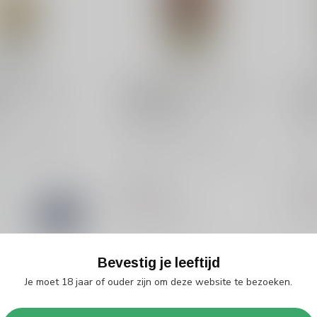
N
PLANTATION
PLA
n Witte Rum 3
Plantation Rum XO 20th
Pla
l
Anniversary
Ru
tation Witte Rum
Koop Plantation Rum XO
Plan
l: levendige witte
20th Anniversary: luxe extra
een 
t Barbados,...
old rum uit Barbados met
rijk
van...
€49,99
€39
d
Niet op voorraad
Niet
k
Vergelijk
Bevestig je leeftijd
Toon
1
-
3
van 3
Je moet 18 jaar of ouder zijn om deze website te bezoeken.