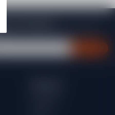
je op onze nieuwsbrief
gte van acties, nieuwe producten, exclusieve aanbiedingen en
rting!
Abonneer
Mijn account
Account informatie
Mijn bestellingen
Mijn verlanglijst
Vergelijk