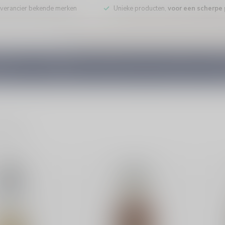
leverancier bekende merken
Unieke producten,
voor een scherpe p
DE WIJN
PORT/DESSERT
WHISKY
RUM
COGNAC
GEDI
ducten