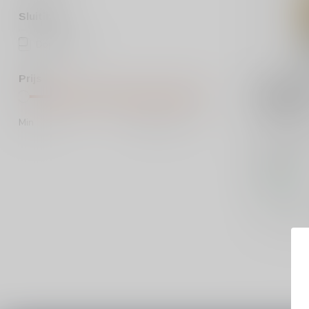
Sluiting
Dopkurk
(3)
Prijs
PLANTATIO
Plantatio
Stars 70c
Min
Max
Bestel Plan
3 Stars 70c
rumblend ui
€19,99
Op voorraa
Vergelij