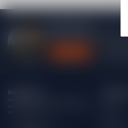
Meer informatie
Heb je vragen over onze producten of kom j
contact op met onze klantenservice, we pro
Klantenservice
Bekijk onze
Silersshop.nl
Categori
Heb je vragen over je bestelling of kom je er
Rode wijn
niet helemaal uit? Neem gerust contact op met
Witte wijn
onze klantenservice!
Rose wijn
Hoofdstraat 86
Mousserende 