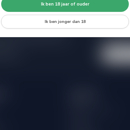
Ik ben 18 jaar of ouder
Ik ben jonger dan 18
Abonneer 
e er niet helemaal uit? Neem gerust
Blijf op de hoo
beren je zo goed mogelijk te helpen!
extra klantenko
 winkel
eën
Informatie
Over ons
Algemene voorwaarden
Disclaimer
wijn
Privacy Policy