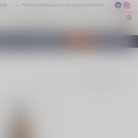
rijs
Flexibele klantenservice en uitgebreide kennis
9.6
0
Mijn account
Verlanglijst
EUR
STILLEERD
KLANTENSERVICE
AANBIEDINGEN
€
Incl. btw
Toon: