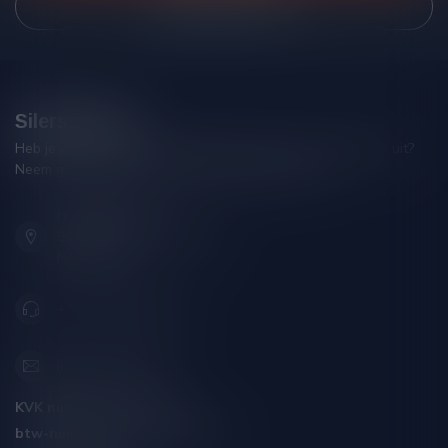
Bekijk onze winkel
Silersshop.nl
Heb je vragen over je bestelling of kom je er niet helemaal uit?
Neem gerust contact op met onze klantenservice!
Hoofdstraat 86
9001 AN Grou (Friesland)
Nederland
+31 (0) 566 842181
info@silersshop.nl
KVK nummer:
59550309
btw-nummer:
NL002229671B06