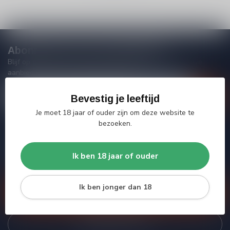
Abonneer je op onze nieuwsbrief
Blijf op de hoogte van acties, nieuwe producten, exclusieve
aanbiedingen en extra klantenkorting!
Bevestig je leeftijd
Je moet 18 jaar of ouder zijn om deze website te
bezoeken.
Meer informatie
Heb je vragen over onze producten of kom je er niet helemaal
Ik ben 18 jaar of ouder
uit? Neem gerust contact op met onze klantenservice, we
proberen je zo goed mogelijk te helpen!
Ik ben jonger dan 18
Klantenservice
Bekijk onze winkel