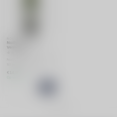
NOILLY PRAT
Noilly Prat French
Vermouth
Noilly Prat Franse Vermouth
tilt je cocktails naar een
hoger niveau. Met een fri...
€14,99
Op voorraad
Toon
1
-
1
van 1