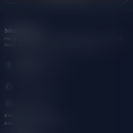
Silersshop.nl
Heb je vragen over je bestelling of kom je er niet helemaal uit?
Neem gerust contact op met onze klantenservice!
Hoofdstraat 86
9001 AN Grou (Friesland)
Nederland
+31 (0) 566 842181
info@silersshop.nl
KVK nummer:
59550309
btw-nummer:
NL002229671B06