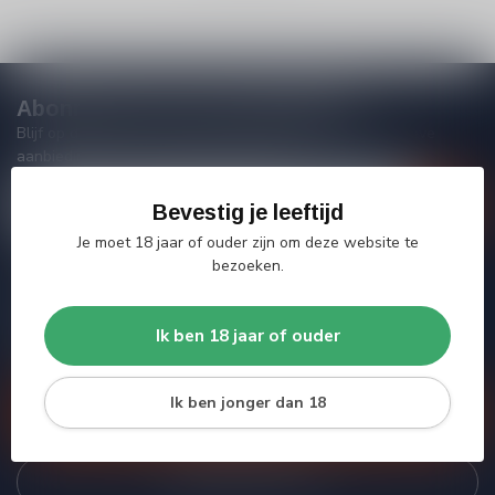
Abonneer je op onze nieuwsbrief
Blijf op de hoogte van acties, nieuwe producten, exclusieve
aanbiedingen en extra klantenkorting!
Bevestig je leeftijd
Je moet 18 jaar of ouder zijn om deze website te
bezoeken.
Meer informatie
Heb je vragen over onze producten of kom je er niet helemaal
Ik ben 18 jaar of ouder
uit? Neem gerust contact op met onze klantenservice, we
proberen je zo goed mogelijk te helpen!
Ik ben jonger dan 18
Klantenservice
Bekijk onze winkel