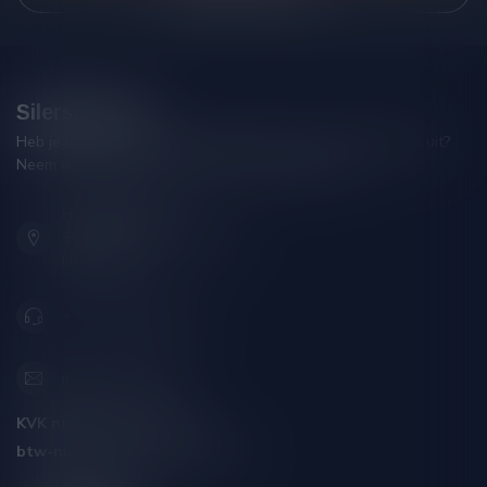
Silersshop.nl
Heb je vragen over je bestelling of kom je er niet helemaal uit?
Neem gerust contact op met onze klantenservice!
Hoofdstraat 86
9001 AN Grou (Friesland)
Nederland
+31 (0) 566 842181
info@silersshop.nl
KVK nummer:
59550309
btw-nummer:
NL002229671B06