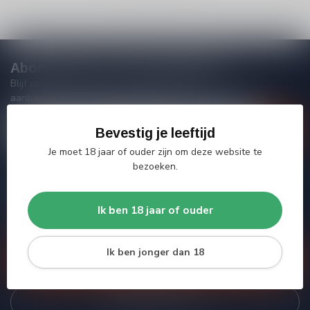
Abonneer je op onze nieuwsbrief
Blijf op de hoogte van acties, nieuwe producten, exclusieve
aanbiedingen en extra klantenkorting!
Bevestig je leeftijd
Je moet 18 jaar of ouder zijn om deze website te
bezoeken.
Meer informatie
Heb je vragen over onze producten of kom je er niet helemaal
Ik ben 18 jaar of ouder
uit? Neem gerust contact op met onze klantenservice, we
proberen je zo goed mogelijk te helpen!
Ik ben jonger dan 18
Klantenservice
Bekijk onze winkel