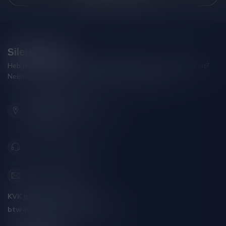
Silersshop.nl
Heb je vragen over je bestelling of kom je er niet helemaal uit?
Neem gerust contact op met onze klantenservice!
Hoofdstraat 86
9001 AN Grou (Friesland)
Nederland
+31 (0) 566 842181
info@silersshop.nl
KVK nummer:
59550309
btw-nummer:
NL002229671B06