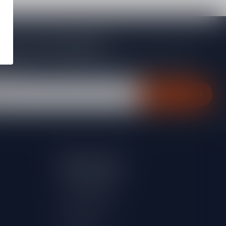
je op onze nieuwsbrief
gte van acties, nieuwe producten, exclusieve aanbiedingen en
rting!
Abonneer
Mijn account
Account informatie
Mijn bestellingen
Mijn verlanglijst
Vergelijk