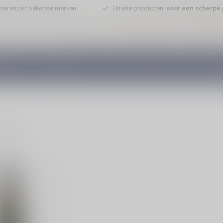
leverancier bekende merken
Unieke producten,
voor een scherpe p
DE WIJN
PORT/DESSERT
WHISKY
RUM
COGNAC
GEDI
ducten