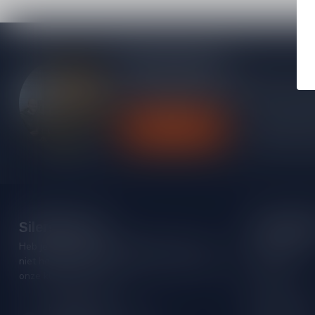
Meer informatie
Heb je vragen over onze producten of kom j
contact op met onze klantenservice, we pro
Klantenservice
Bekijk onze
Silersshop.nl
Categori
Heb je vragen over je bestelling of kom je er
Rode wijn
niet helemaal uit? Neem gerust contact op met
Witte wijn
onze klantenservice!
Rose wijn
Hoofdstraat 86
Mousserende 