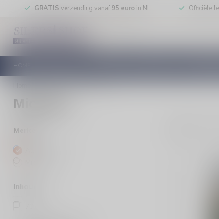
GRATIS
verzending vanaf
95 euro
in NL
Officiële 
HOME
RODE WIJN
WITTE WIJN
ROSE WIJN
MOUSSEREN
Home
/
Merken
/
Michelet
Michelet
1
Pro
Merken
Alle merken
Michelet
Inhoud
70cl
(1)