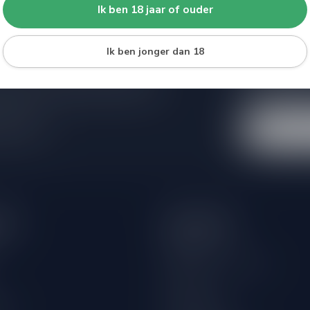
Ik ben 18 jaar of ouder
Ik ben jonger dan 18
Abonneer 
e er niet helemaal uit? Neem gerust
Blijf op de hoo
beren je zo goed mogelijk te helpen!
extra klantenko
 winkel
eën
Informatie
Over ons
Algemene voorwaarden
Disclaimer
wijn
Privacy Policy