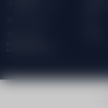
9001 AN Grou (Friesland)
Port/Dessert
Nederland
Whisky
+31 (0) 566 842181
Rum
Cognac
info@silersshop.nl
Gedistilleerd
KVK nummer:
59550309
btw-nummer:
NL002229671B06
© Copyri