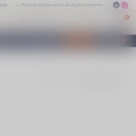
rijs
Flexibele klantenservice en uitgebreide kennis
9.6
0
Mijn account
Verlanglijst
EUR
STILLEERD
KLANTENSERVICE
AANBIEDINGEN
€
Incl. btw
Toon: