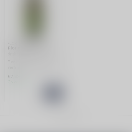
FLOR DE ANON
Flor de Anon Verdejo
Flor de Anon Verdejo is een
verfrissende Spaanse witte
wijn uit Aragon. Met frui...
€7,49
Op voorraad
Toon
1
-
1
van 1