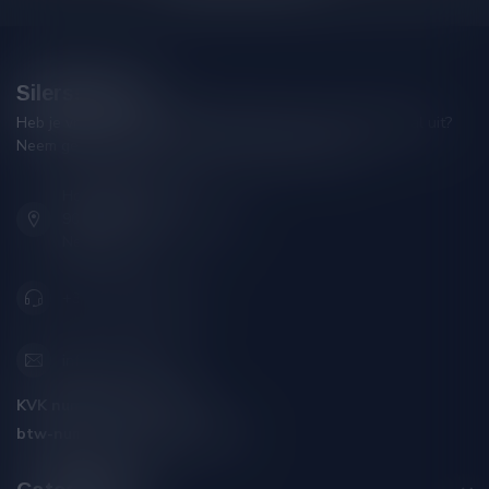
Silersshop.nl
Heb je vragen over je bestelling of kom je er niet helemaal uit?
Neem gerust contact op met onze klantenservice!
Hoofdstraat 86
9001 AN Grou (Friesland)
Nederland
+31 (0) 566 842181
info@silersshop.nl
KVK nummer:
59550309
btw-nummer:
NL002229671B06