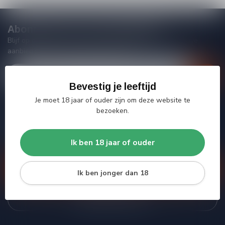
Abonneer je op onze nieuwsbrief
Blijf op de hoogte van acties, nieuwe producten, exclusieve
aanbiedingen en extra klantenkorting!
Bevestig je leeftijd
Je moet 18 jaar of ouder zijn om deze website te
bezoeken.
Meer informatie
Heb je vragen over onze producten of kom je er niet helemaal
uit? Neem gerust contact op met onze klantenservice, we
Ik ben 18 jaar of ouder
proberen je zo goed mogelijk te helpen!
Klantenservice
Ik ben jonger dan 18
Bekijk onze winkel