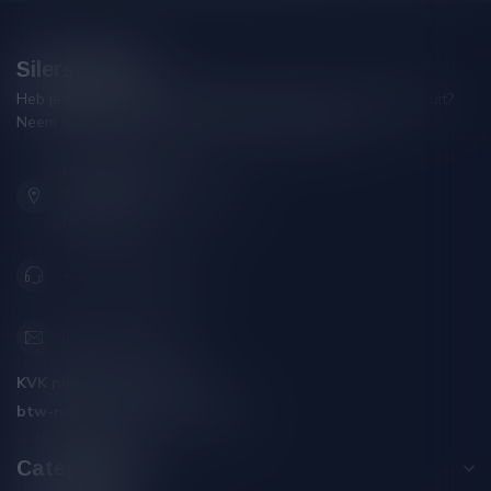
Silersshop.nl
Heb je vragen over je bestelling of kom je er niet helemaal uit?
Neem gerust contact op met onze klantenservice!
Hoofdstraat 86
9001 AN Grou (Friesland)
Nederland
+31 (0) 566 842181
info@silersshop.nl
KVK nummer:
59550309
btw-nummer:
NL002229671B06
Categorieën