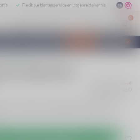
rijs
Flexibele klantenservice en uitgebreide kennis
9.6
0
Mijn account
Verlanglijst
EUR
STILLEERD
KLANTENSERVICE
AANBIEDINGEN
€
Incl. btw
0 beoordelingen
 Sour Apple likeur
Niet op voorraad
w
Beschikbaar in de winkel
ur is een verfrissende, zoete drank met een fruitige smaak.
ils of puur. Geniet van deze Nederlandse klassieker met 17%
Toevoegen aan winkelwagen