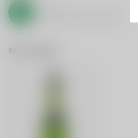
0
/
5
0
sterren op basis van
0
beoordelingen
Recent bekeken