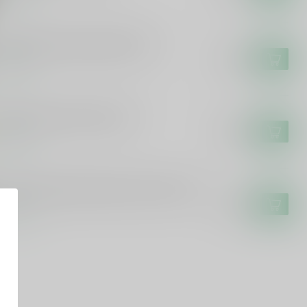
erolie honing droplikeur 50cl
€11,99
voorraad
uster Limoncello De Siler
€19,99
voorraad
ouster Drop/Salmiak Skroefwetter 50cl
€16,99
voorraad