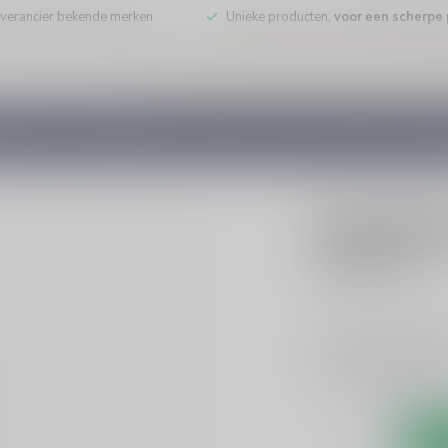
leverancier bekende merken
Unieke producten,
voor een scherpe p
DE WIJN
PORT/DESSERT
WHISKY
RUM
COGNAC
GEDI
BOLS
Bols Bols
€14,99
Incl. bt
Bols Sour Apple like
Perfect voor cockta
alcohol!
Lees meer
.