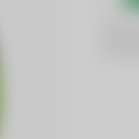
Toevoegen om te verge
GRATIS
verzend
Officiële lever
Unieke product
Flexibele klante