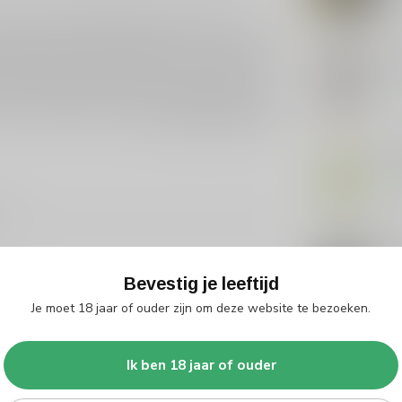
wereld van gedistilleerde dranken. Met een
rvaring en expertise opgebouwd in het creëren van
 maakt Bols Sour Apple likeur tot een uitstekende
Sme
n Bols Sour Apple en laat je verrassen door de
Op 
n feestje organiseert of gewoon wilt genieten van
k onze collectie van andere
gedistilleerde dranken
Gro
Op 
4
Gr
Bevestig je leeftijd
Op 
Je moet 18 jaar of ouder zijn om deze website te bezoeken.
Ik ben 18 jaar of ouder