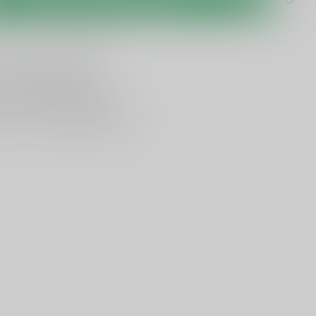
lijken
Deel dit product
ing vanaf
95 euro
in NL
ancier bekende merken
en,
voor een scherpe prijs
nservice en uitgebreide kennis