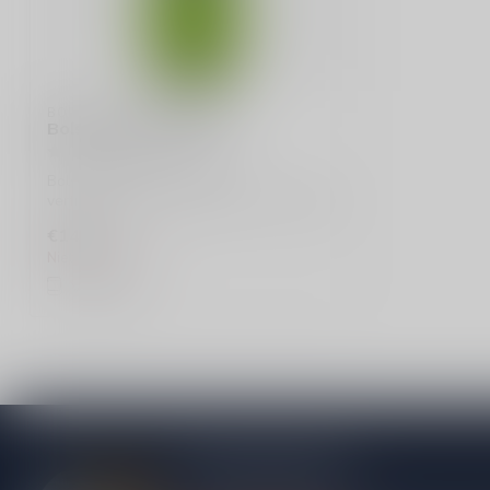
BOLS
Bols Sour Apple likeur
Bols Sour Apple likeur is een
verfrissende, zoete drank met een fruitige
smaak. ...
€14,99
Niet op voorraad
Vergelijk
Meer informatie