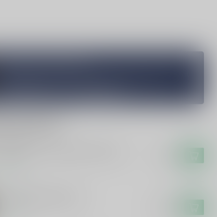
Vragen over dit product?
Heb je vragen over onze producten of kom je er niet helemaal
uit? Neem gerust contact op met onze klantenservice
info@silersshop.nl
or
+31 566 842181
.
rde producten
 CAMPEN
Campen Friese Suikerbrood Likeur
€17,99
voorraad
 Hunekop Monstershot
€16,99
voorraad