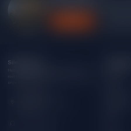
Heb je vragen over onze producten of kom j
contact op met onze klantenservice, we pro
Klantenservice
Bekijk onze
Silersshop.nl
Categori
Heb je vragen over je bestelling of kom je er
Rode wijn
niet helemaal uit? Neem gerust contact op met
Witte wijn
onze klantenservice!
Rose wijn
Hoofdstraat 86
Mousserende 
9001 AN Grou (Friesland)
Port/Dessert
Nederland
Whisky
+31 (0) 566 842181
Rum