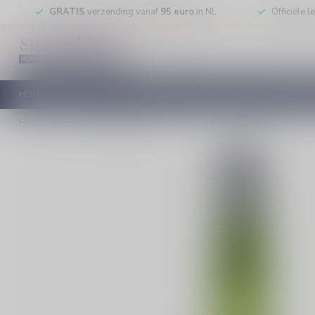
GRATIS
verzending vanaf
95 euro
in NL
Officiële 
HOME
RODE WIJN
WITTE WIJN
ROSE WIJN
MOUSSEREN
Home
/
Bols Sour Apple likeur