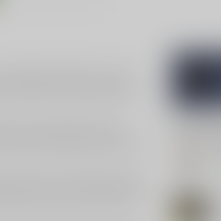
je smaakpapillen zal prikkelen. Deze likeur,
ze voor iedereen die houdt van een zoete en
 inhoud van 70cl, is deze likeur ideaal voor
Gerelatee
van zoete en fruitige smaken. De frisse
le zoetheid, waardoor elke slok een ware
DE
eerlijk in cocktails of gemengd met frisdrank voor
De 
Op 
raditie in het maken van gedistilleerde dranken.
gebied van likeuren, en de Bols Sour Apple is
gt bij aan de kwaliteit en authenticiteit van
De
Op 