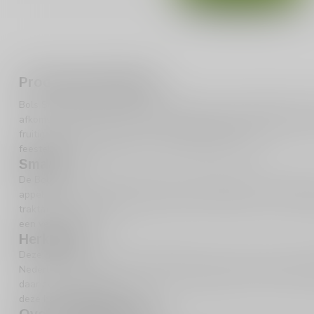
Productomschrijving
Bols Sour Apple likeur is een verfrissende en levendige drank die 
afkomstig van het gerenommeerde merk
Bols
, is de perfecte keu
fruitige smaakervaring. Met een alcoholpercentage van 17% en een
feestelijke gelegenheden of een gezellige avond thuis.
Smaak
De Bols Sour Apple likeur biedt een onweerstaanbare combinatie 
appeltoetsen worden prachtig in balans gebracht door een subtie
traktatie is. Deze likeur is perfect om puur te drinken, maar ook h
een verfrissende twist.
Herkomst
Deze heerlijke likeur komt uit Nederland, een land met een rijke t
Nederland staat bekend om zijn vakmanschap en innovatie op het 
daar een uitstekend voorbeeld van. De Nederlandse oorsprong draa
deze bijzondere drank.
Over de distilleerderij