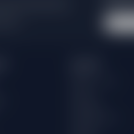
e er niet helemaal uit? Neem gerust
Blijf op de hoo
beren je zo goed mogelijk te helpen!
extra klantenko
 winkel
eën
Informatie
Over ons
Algemene voorwaarden
Disclaimer
wijn
Privacy Policy
Betaalmethoden
Verzenden & retourneren
Klantenservice