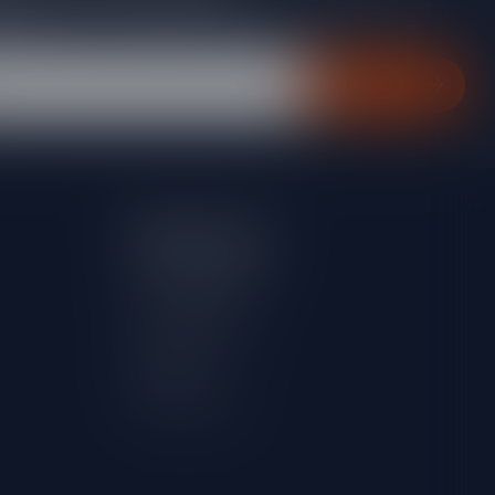
gte van acties, nieuwe producten, exclusieve aanbiedingen en
rting!
Abonneer
Mijn account
Account informatie
Mijn bestellingen
Mijn verlanglijst
Vergelijk
Alle producten