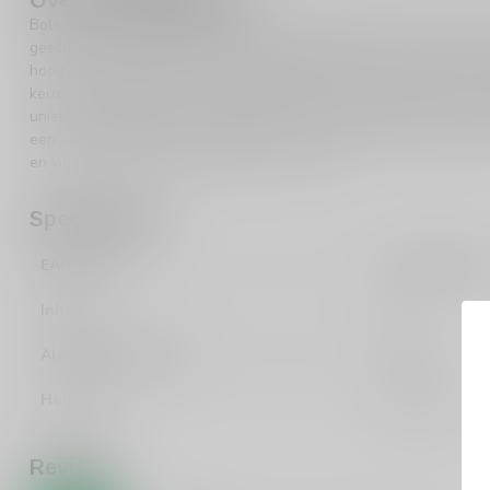
Bols is een van de oudste en meest gerespecteerde merken in de 
geschiedenis die teruggaat tot 1575, heeft Bols een schat aan e
hoogwaardige likeuren. Hun toewijding aan kwaliteit en innovatie
keuze voor liefhebbers van
likeuren
. Ontdek de veelzijdigheid va
unieke smaakervaring die deze likeur te bieden heeft. Of je nu ee
een bijzonder drankje, deze likeur zal zeker indruk maken. Bezoe
en vind de perfecte aanvulling voor jouw bar.
Specificaties
EAN Code
871600096641
Inhoud
70cl
Alcoholpercentage
17%
Herkomst
Nederland
Reviews