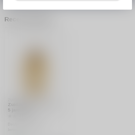
Recent bekeken
ZUIDAM
Zuidam Rogge Jenever
5 jaar 50cl
Bestel Zuidam Rogge
Jenever 5 jaar 50cl: