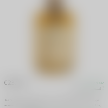
€23,99
Op voorraad
Incl. btw
Beschikbaar in de winkel
Bestel Zuidam Rogge Jenever 5 jaar 50cl: ambachtelijke rogge
jenever met 5 jaar houtrijping, kruidige diepgang en een zachte,