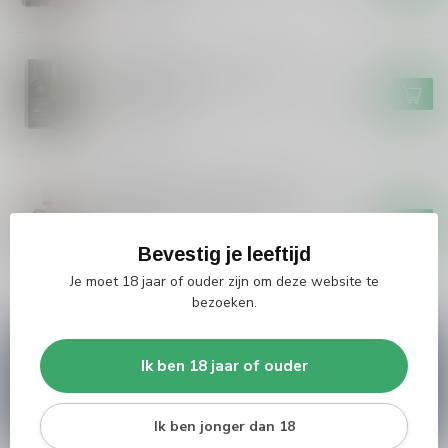
Niet op voorraad
BOOMSMA
Boomsma Boomsma oude
jenever 5 jaar
€24,99
Niet op voorraad
ZUIDAM
Zuidam Zuidam Oude Jenever
Special #38 Amarone Cask
€64,99
100cl
Bevestig je leeftijd
Op voorraad
Je moet 18 jaar of ouder zijn om deze website te
bezoeken.
Vragen over dit product?
Ik ben 18 jaar of ouder
Heb je vragen over onze producten of kom je er
niet helemaal uit? Neem gerust contact op met
onze klantenservice
info@silersshop.nl
or
+31
566 842181
.
Ik ben jonger dan 18