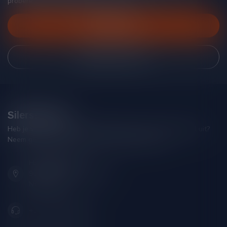
proberen je zo goed mogelijk te helpen!
Klantenservice
Bekijk onze winkel
Silersshop.nl
Heb je vragen over je bestelling of kom je er niet helemaal uit?
Neem gerust contact op met onze klantenservice!
Hoofdstraat 86
9001 AN Grou (Friesland)
Nederland
+31 (0) 566 842181