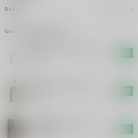
Reviews
Gerelateerde producten
ZUIDAM
Zuidam Zuidam Oude Jenever
50cl
€15,49
Op voorraad
BOKMA
Bokma Bokma Oude Jenever
100cl
€21,99
Op voorraad
BOOMSMA
Boomsma Boomsma Oude
jenever 1 jaar
€17,99