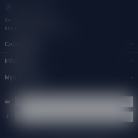
info@silersshop.nl
KVK nummer:
59550309
btw-nummer:
NL002229671B06
Categorieën
Informatie
Mijn account
€