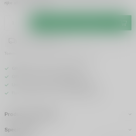
rijke afdronk.
Lees meer
.
Toevoegen aan winkelwagen
1-3 werkdagen levertijd
Toevoegen om te vergelijken
Deel dit product
GRATIS
verzending vanaf
95 euro
in NL
Officiële leverancier bekende merken
Unieke producten,
voor een scherpe prijs
Flexibele klantenservice en uitgebreide kennis
Productomschrijving
Specificaties