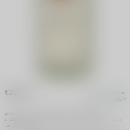
€22,99
Op voorraad
Incl. btw
Beschikbaar in de winkel
Zuidam Jonge Jenever 100cl biedt een authentieke
smaakervaring met zachte, frisse tonen van graan. Perfect voor
een gezellige avond met vrienden. Proef de traditie uit Baarle-