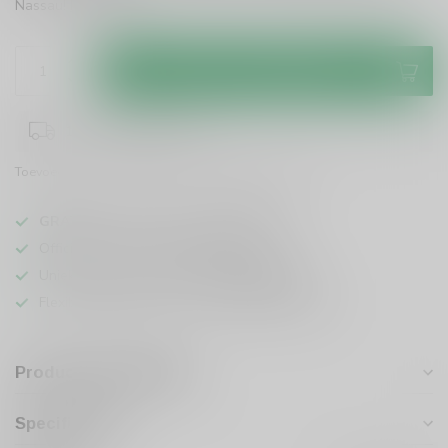
Nassau!
Lees meer
.
Toevoegen aan winkelwagen
1-3 werkdagen levertijd
Toevoegen om te vergelijken
Deel dit product
GRATIS
verzending vanaf
95 euro
in NL
Officiële leverancier bekende merken
Unieke producten,
voor een scherpe prijs
Flexibele klantenservice en uitgebreide kennis
Productomschrijving
Specificaties