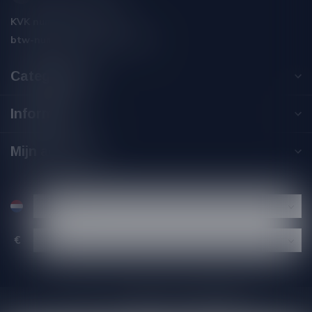
KVK nummer:
59550309
btw-nummer:
NL002229671B06
Categorieën
Informatie
Mijn account
€