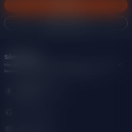
Klantenservice
Bekijk onze winkel
Silersshop.nl
Heb je vragen over je bestelling of kom je er niet helemaal uit?
Neem gerust contact op met onze klantenservice!
Hoofdstraat 86
9001 AN Grou (Friesland)
Nederland
+31 (0) 566 842181
info@silersshop.nl