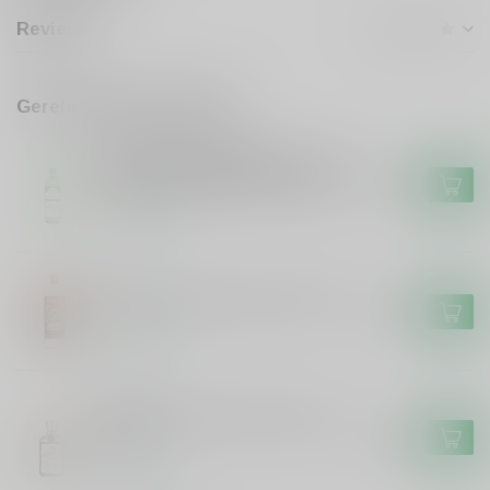
Reviews
Gerelateerde producten
MEYERS & OLDENKAMP
Meyers & Oldenkamp Meyers en
Oldenkamp Graanjenever 50cl
€8,49
Op voorraad
VLEK
Vlek Vlek Jonge Jenever 100cl
€16,49
Op voorraad
ZUIDAM
Zuidam Zuidam Jonge Jenever
50cl
€14,49
Op voorraad