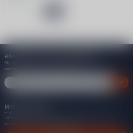
Abonneer je op onze nieuwsbrief
Blijf op de hoogte van acties, nieuwe producten, exclusieve
aanbiedingen en extra klantenkorting!
Meer informatie
Heb je vragen over onze producten of kom je er niet helemaal
uit? Neem gerust contact op met onze klantenservice, we
proberen je zo goed mogelijk te helpen!