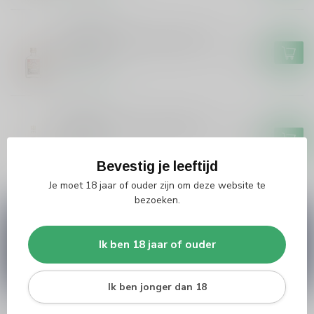
VLEK JONGE
Vlek Jonge Vlek Jonge Jenever
20cl
€4,99
Op voorraad
KETEL1
Ketel1 Ketel 1 Jonge Jenever
50cl
€10,99
Bevestig je leeftijd
Op voorraad
Je moet 18 jaar of ouder zijn om deze website te
bezoeken.
Vragen over dit product?
Heb je vragen over onze producten of kom je er
Ik ben 18 jaar of ouder
niet helemaal uit? Neem gerust contact op met
onze klantenservice
info@silersshop.nl
or
+31
566 842181
.
Ik ben jonger dan 18