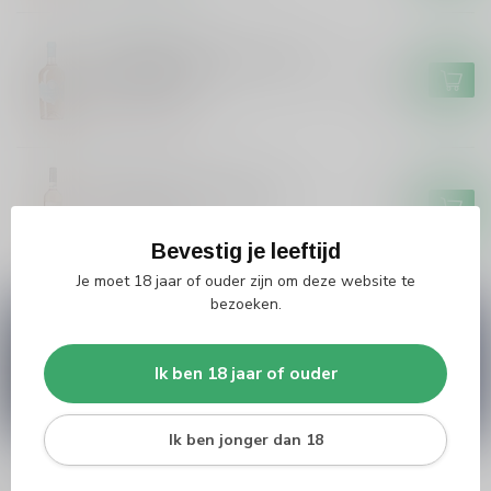
MASCA DEL TACCO
Masca Del Tacco Masca Del
Tacco Rose
€14,95
Niet op voorraad
CALEO
Caleo Caleo Blush Rose
€7,49
Niet op voorraad
Bevestig je leeftijd
Je moet 18 jaar of ouder zijn om deze website te
bezoeken.
Vragen over dit product?
Heb je vragen over onze producten of kom je er
niet helemaal uit? Neem gerust contact op met
Ik ben 18 jaar of ouder
onze klantenservice
info@silersshop.nl
or
+31
566 842181
.
Ik ben jonger dan 18