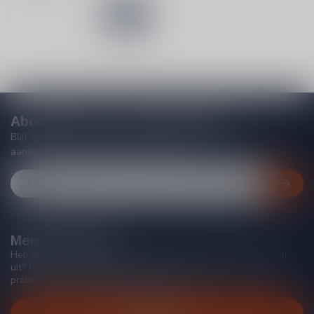
Abonneer je op onze nieuwsbrief
Blijf op de hoogte van acties, nieuwe producten, exclusieve
aanbiedingen en extra klantenkorting!
Meer informatie
Heb je vragen over onze producten of kom je er niet helemaal
uit? Neem gerust contact op met onze klantenservice, we
proberen je zo goed mogelijk te helpen!