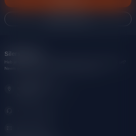
Klantenservice
Bekijk onze winkel
Silersshop.nl
Heb je vragen over je bestelling of kom je er niet helemaal uit?
Neem gerust contact op met onze klantenservice!
Hoofdstraat 86
9001 AN Grou (Friesland)
Nederland
+31 (0) 566 842181
info@silersshop.nl