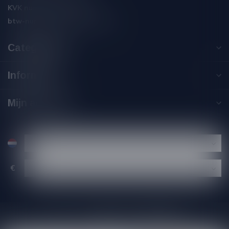
KVK nummer:
59550309
btw-nummer:
NL002229671B06
Categorieën
Informatie
Mijn account
€