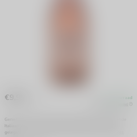
€9,99
Op voorraad
Incl. btw
Beschikbaar in de winkel
Geniet van Villa Trasqua Trasquanello Rosé, een verfrissende
Italiaanse wijn vol rijke bessen en citrus. Perfect voor elke
gelegenheid, van barbecue tot romantisch diner. Proost!
Lees