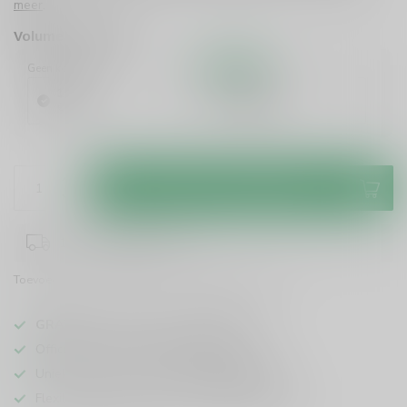
meer
.
Volume voordeel
Geen korting
10%
Korting
1 Stuk
6 Stuks
€9,99
€8,99
/ Stuk
Toevoegen aan winkelwagen
1-3 werkdagen levertijd
Toevoegen om te vergelijken
Deel dit product
GRATIS
verzending vanaf
95 euro
in NL
Officiële leverancier bekende merken
Unieke producten,
voor een scherpe prijs
Flexibele klantenservice en uitgebreide kennis