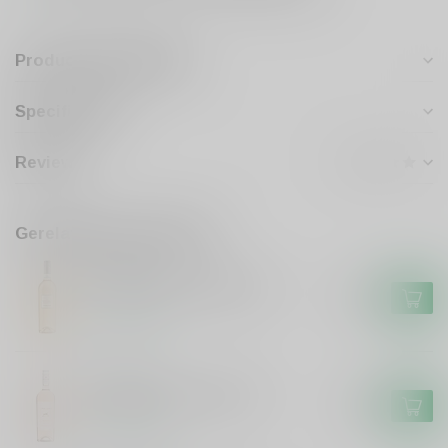
Productomschrijving
Specificaties
Reviews
Gerelateerde producten
FARINA
Farina Farina Blush Rosé
€8,95
Op voorraad
EPICURO
Epicuro Epicuro Rosato
€8,95
Op voorraad