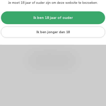
Je moet 18 jaar of ouder zijn om deze website te bezoeken.
Op 
Ik ben 18 jaar of ouder
Ik ben jonger dan 18
Je beoordeling toevoegen