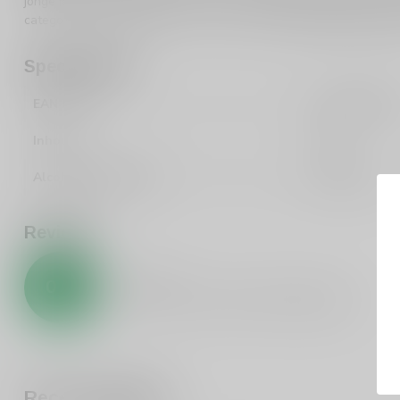
jonge jenever is een bewijs van hun toewijding aan het creëren 
categorieën
Jonge Jenever
en andere heerlijke
gedistilleerde dra
Specificaties
EAN Code
871468200120
Inhoud
100cl
Alcoholpercentage
Nederland
Reviews
0
/
5
0
sterren op basis van
0
beoordelingen
Recent bekeken