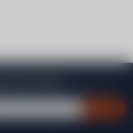
je op onze nieuwsbrief
gte van acties, nieuwe producten, exclusieve aanbiedingen en
rting!
Abonneer