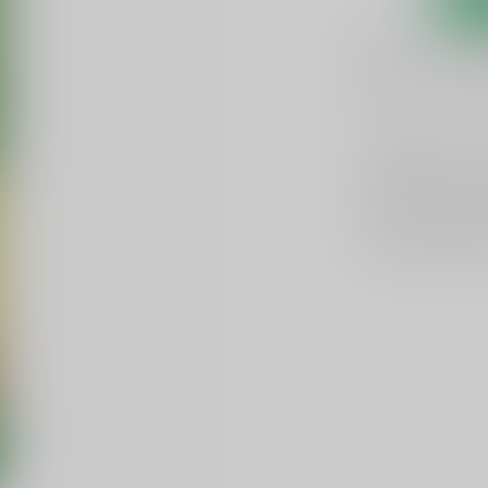
1-3 werkdagen
Toevoegen om te verge
GRATIS
verzend
Officiële lever
Unieke product
Flexibele klante