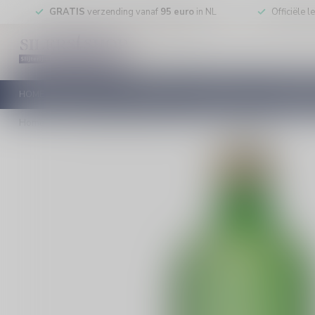
GRATIS
verzending vanaf
95 euro
in NL
Officiële 
HOME
RODE WIJN
WITTE WIJN
ROSE WIJN
MOUSSEREN
Home
/
Vanwees Jonge Jenever 100cl