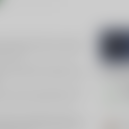
 van gedistilleerde dranken. Deze jonge jenever
ak. Met een inhoud van 100cl en een handige
 avond thuis.
. Je proeft subtiele tonen van graan en een
Gerelatee
een perfecte balans tussen traditioneel en modern,
ME
Me
enis in het maken van gedistilleerde dranken. De
Gra
e in elke slok. De expertise en passie voor
Op 
kmanschap en toewijding aan kwaliteit. Met
VLE
cten die zowel traditioneel als innovatief zijn. Hun
Vle