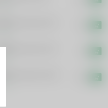
voorraad
IDAM
idam Zuidam Jonge Jenever 50cl
€14,49
voorraad
K JONGE
k Jonge Vlek Jonge Jenever 20cl
€4,99
voorraad
IDAM
idam Zuidam Jonge Jenever 100cl
€22,99
voorraad