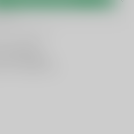
 levertijd
lijken
Deel dit product
ing vanaf
95 euro
in NL
ancier bekende merken
en,
voor een scherpe prijs
nservice en uitgebreide kennis