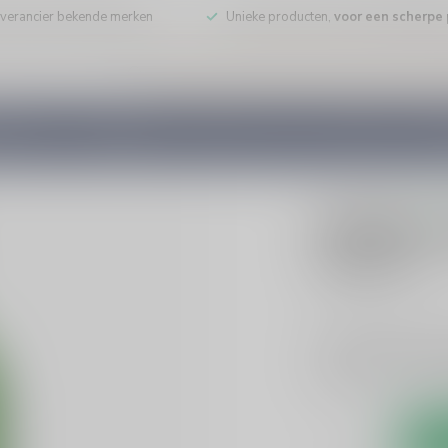
leverancier bekende merken
Unieke producten,
voor een scherpe p
DE WIJN
PORT/DESSERT
WHISKY
RUM
COGNAC
GEDI
0 beoo
Vanwees 
€26,99
Incl. bt
Vanwees Jonge Jenev
tonen. Perfect voor 
Nederlandse traditi