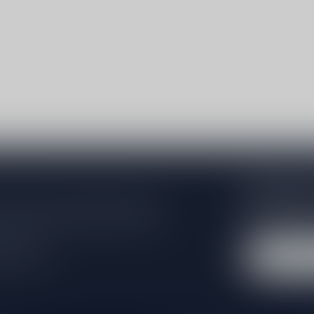
Abonneer 
e er niet helemaal uit? Neem gerust
Blijf op de hoo
beren je zo goed mogelijk te helpen!
extra klantenko
 winkel