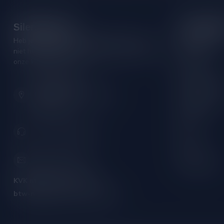
Silersshop.nl
Categori
Heb je vragen over je bestelling of kom je er
Rode wijn
niet helemaal uit? Neem gerust contact op met
Witte wijn
onze klantenservice!
Rose wijn
Hoofdstraat 86
Mousserende 
9001 AN Grou (Friesland)
Port/Dessert
Nederland
Whisky
+31 (0) 566 842181
Rum
Cognac
info@silersshop.nl
Gedistilleerd
KVK nummer:
59550309
btw-nummer:
NL002229671B06