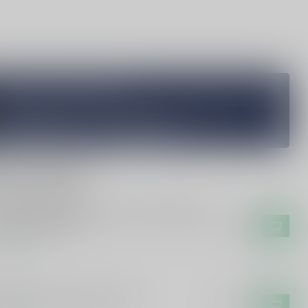
Vragen over dit product?
Heb je vragen over onze producten of kom je er niet helemaal
uit? Neem gerust contact op met onze klantenservice
info@silersshop.nl
or
+31 566 842181
.
rde producten
YERS & OLDENKAMP
yers & Oldenkamp Meyers en Oldenkamp
anjenever 50cl
€8,49
voorraad
K
k Vlek Jonge Jenever 100cl
€16,49