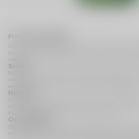
Productomschrijving
Vanwees Jonge Jenever 100cl is een echte klassieker in de wereld
is perfect voor iedereen die houdt van een frisse en zuivere sma
schroefdop is deze fles ideaal voor zowel feestjes als een rustige
Smaak
De Vanwees Jonge Jenever heeft een lichte en verfrissende smaak
vleugje kruiden, wat deze jenever een unieke twist geeft. Het is 
waardoor het een favoriet is onder liefhebbers van
Jonge Jenever
.
Herkomst
Deze jenever komt uit Nederland, een land met een rijke geschied
traditie van jenever stoken gaat hier eeuwen terug, en dat proef j
kwaliteit maken deze jenever tot een bijzondere ervaring.
Over VanWees
VanWees
is een gerenommeerd merk dat bekend staat om zijn va
jarenlange ervaring in het distilleren van jenever, bieden ze produ