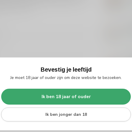
van uitstekende dranken. Ontdek meer in onze
nken
op Silersshop.
Op 
ZU
Zu
1
Op 
VLE
Vle
Bevestig je leeftijd
Op 
Je moet 18 jaar of ouder zijn om deze website te bezoeken.
ZU
Zu
Je beoordeling toevoegen
Ik ben 18 jaar of ouder
Op 
Ik ben jonger dan 18