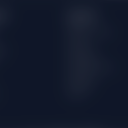
eën
Informatie
Over ons
Algemene voorwaarden
Disclaimer
wijn
Privacy Policy
Betaalmethoden
Verzenden & retourneren
Klantenservice
Winkellocatie
Klachten