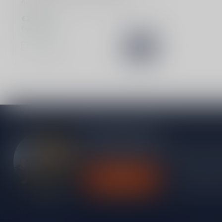
frisse klassieker met subtiele graan- en
krui...
€26,99
Op voorraad
Vergelijk
Meer informatie
Heb je vragen over onze producten of kom j
contact op met onze klantenservice, we pro
Klantenservice
Bekijk onze