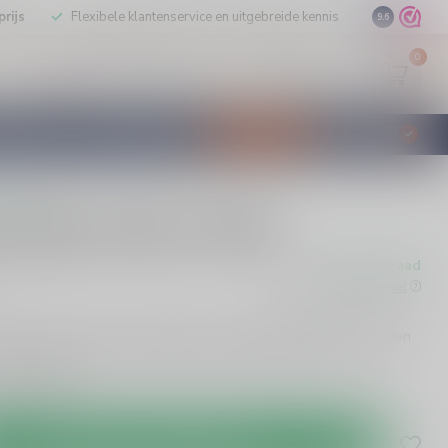
rijs
Flexibele klantenservice en uitgebreide kennis
9.6
0
Mijn account
Verlanglijst
EUR
STILLEERD
KLANTENSERVICE
AANBIEDINGEN
€
Incl. btw
rdelingen
Jonge Jenever 100cl
Op voorraad
w
Beschikbaar in de winkel
er 100cl is een frisse klassieker met subtiele graan- en kruiden
elke gelegenheid, van feestjes tot rustige avonden. Proef de
e!
Lees meer
.
Toevoegen aan winkelwagen