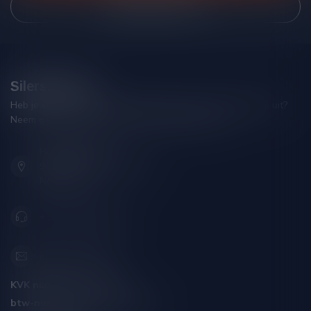
Bekijk onze winkel
Silersshop.nl
Heb je vragen over je bestelling of kom je er niet helemaal uit?
Neem gerust contact op met onze klantenservice!
Hoofdstraat 86
9001 AN Grou (Friesland)
Nederland
+31 (0) 566 842181
info@silersshop.nl
KVK nummer:
59550309
btw-nummer:
NL002229671B06