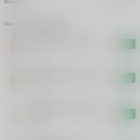
Reviews
Gerelateerde producten
ANTIDOTE
Antidote Antidote Pink Gin
€24,99
Op voorraad
ANTIDOTE
Antidote Antidote Citron Gin
€24,99
Op voorraad
DE CAMPEN
De Campen Friese Simmer Gin
50cl
€23,99
Op voorraad