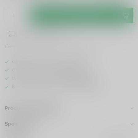
Toevoegen aan winkelwagen
1-3 werkdagen levertijd
Toevoegen om te vergelijken
Deel dit product
GRATIS
verzending vanaf
95 euro
in NL
Officiële leverancier bekende merken
Unieke producten,
voor een scherpe prijs
Flexibele klantenservice en uitgebreide kennis
Productomschrijving
Specificaties