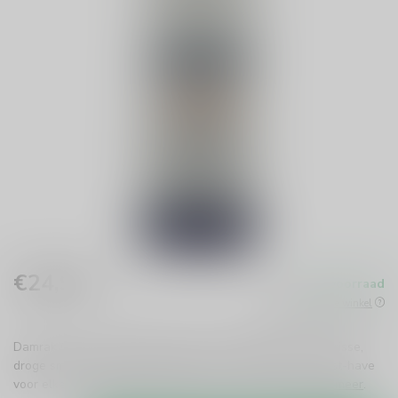
€24,99
Op voorraad
Incl. btw
Beschikbaar in de winkel
Damrak Gin uit Amsterdam prikkelt je zintuigen met zijn frisse,
droge smaak en perfecte balans van botanicals. Een must-have
voor elke ginliefhebber! Geniet puur of in cocktails.
Lees meer
.