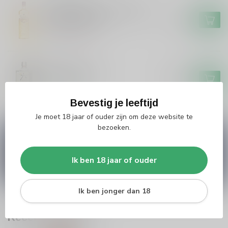
GORDONS
Gordons Gordon's Tropical
Passionfruit Gin
€17,99
Niet op voorraad
ROKU
Roku Roku Gin
€31,99
Op voorraad
Bevestig je leeftijd
Je moet 18 jaar of ouder zijn om deze website te
bezoeken.
Vragen over dit product?
Heb je vragen over onze producten of kom je er
niet helemaal uit? Neem gerust contact op met
Ik ben 18 jaar of ouder
onze klantenservice
info@silersshop.nl
or
+31
566 842181
.
Ik ben jonger dan 18
Recent bekeken