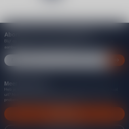
Abonneer je op onze nieuwsbrief
Blijf op de hoogte van acties, nieuwe producten, exclusieve
aanbiedingen en extra klantenkorting!
Meer informatie
Heb je vragen over onze producten of kom je er niet helemaal
uit? Neem gerust contact op met onze klantenservice, we
proberen je zo goed mogelijk te helpen!
Klantenservice