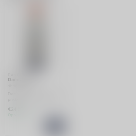
DAMRAK
Damrak Gin
Damrak Gin uit Amsterdam
prikkelt je zintuigen met zijn
frisse, droge smaak en p...
€24,99
Op voorraad