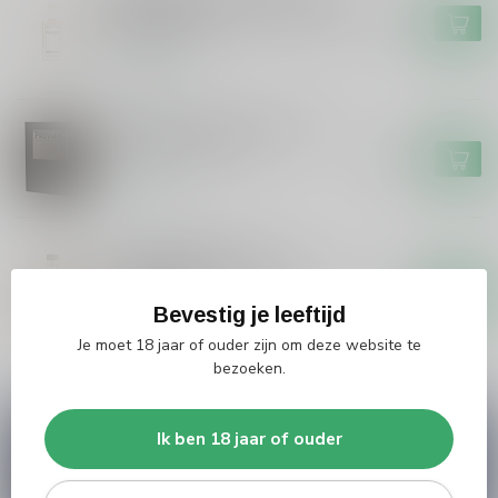
Grou Oloroso Sherry Cask #1.4
€21,99
Peated 20CL
Op voorraad
Whiskyproeverij Proviand 3
tubes met venster
€19,99
Op voorraad
SAINT BRANDARIUS
Saint Brandarius Saint
Brandarius Islay of Schylge
€39,99
The Original
Bevestig je leeftijd
Op voorraad
Je moet 18 jaar of ouder zijn om deze website te
bezoeken.
Vragen over dit product?
Ik ben 18 jaar of ouder
Heb je vragen over onze producten of kom je er
niet helemaal uit? Neem gerust contact op met
onze klantenservice
info@silersshop.nl
or
+31