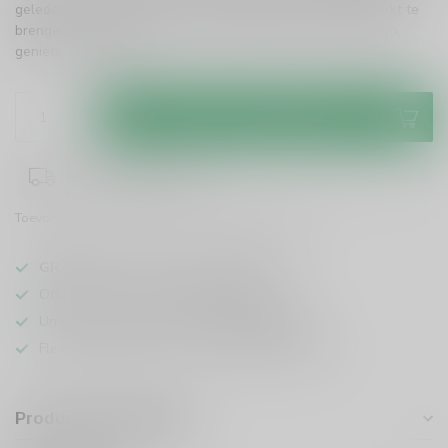
geleden ontstond het idee om een eigen whisky op de markt te
brengen – een whisky die past bij het gevoel van ontdekken,
geniete
Lees meer
.
Toevoegen aan winkelwagen
1-3 werkdagen levertijd
Toevoegen om te vergelijken
Deel dit product
GRATIS
verzending vanaf
95 euro
in NL
Officiële leverancier bekende merken
Unieke producten,
voor een scherpe prijs
Flexibele klantenservice en uitgebreide kennis
Productomschrijving