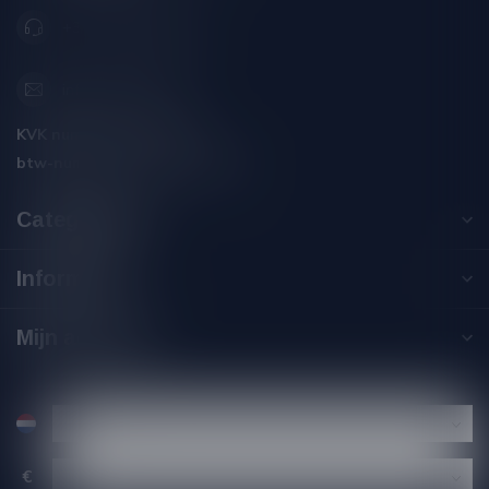
+31 (0) 566 842181
info@silersshop.nl
KVK nummer:
59550309
btw-nummer:
NL002229671B06
Categorieën
Informatie
Mijn account
€