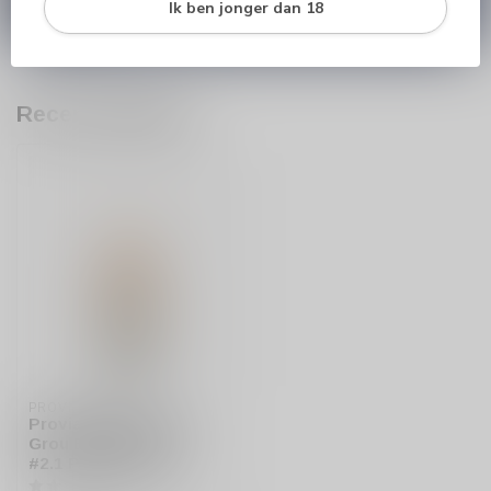
Ik ben jonger dan 18
566 842181
.
Recent bekeken
PROVIAND
Proviand Whisky uit
Grou Bourbon Cask
#2.1 Peated 20CL