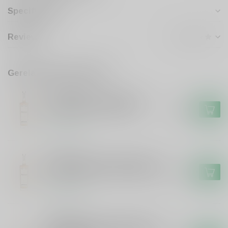
Specificaties
Reviews
Gerelateerde producten
PROVIAND
Proviand Proviand Whisky
Oloroso Sherry 48% #1.4
€59,99
Op voorraad
PROVIAND
Proviand Proviand Whisky The
Original Bourbon Cask 46% #2
€44,99
Op voorraad
PROVIAND
Proviand Proviand Whisky uit