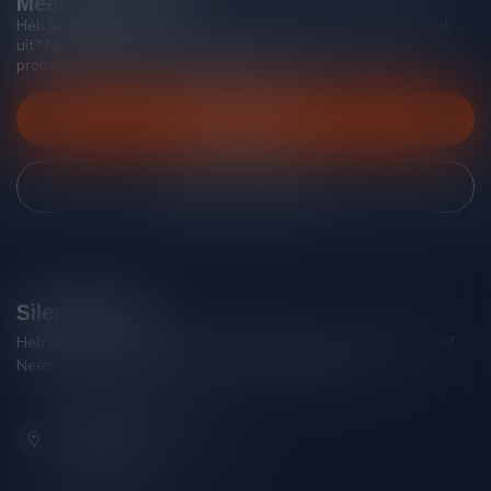
Meer informatie
Heb je vragen over onze producten of kom je er niet helemaal
uit? Neem gerust contact op met onze klantenservice, we
proberen je zo goed mogelijk te helpen!
Klantenservice
Bekijk onze winkel
Silersshop.nl
Heb je vragen over je bestelling of kom je er niet helemaal uit?
Neem gerust contact op met onze klantenservice!
Hoofdstraat 86
9001 AN Grou (Friesland)
Nederland