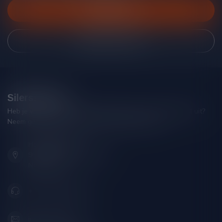
Klantenservice
Bekijk onze winkel
Silersshop.nl
Heb je vragen over je bestelling of kom je er niet helemaal uit?
Neem gerust contact op met onze klantenservice!
Hoofdstraat 86
9001 AN Grou (Friesland)
Nederland
+31 (0) 566 842181
info@silersshop.nl