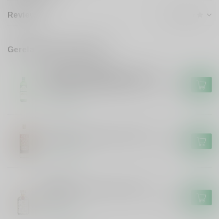
Reviews
Gerelateerde producten
MEYERS & OLDENKAMP
Meyers & Oldenkamp Meyers en
Oldenkamp Graanjenever 50cl
€8,49
Op voorraad
VLEK
Vlek Vlek Jonge Jenever 100cl
€16,49
Op voorraad
ZUIDAM
Zuidam Zuidam Jonge Jenever
50cl
€14,49
Op voorraad