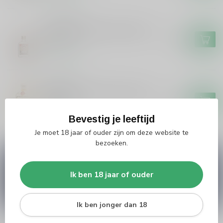
VLEK JONGE
Vlek Jonge Vlek Jonge Jenever
20cl
€4,99
Op voorraad
ZUIDAM
Zuidam Zuidam Jonge Jenever
100cl
€22,99
Bevestig je leeftijd
Op voorraad
Je moet 18 jaar of ouder zijn om deze website te
bezoeken.
Vragen over dit product?
Heb je vragen over onze producten of kom je er
Ik ben 18 jaar of ouder
niet helemaal uit? Neem gerust contact op met
onze klantenservice
info@silersshop.nl
or
+31
566 842181
.
Ik ben jonger dan 18