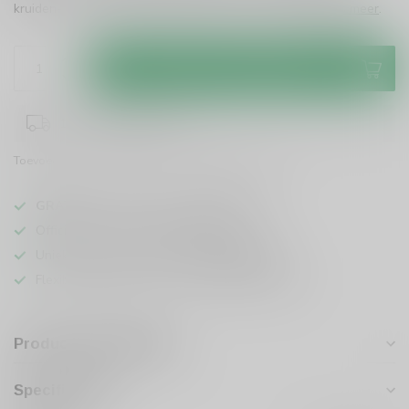
kruiden- en citrustonen, perfect puur of in cocktails!
Lees meer
.
Toevoegen aan winkelwagen
1-3 werkdagen levertijd
Toevoegen om te vergelijken
Deel dit product
GRATIS
verzending vanaf
95 euro
in NL
Officiële leverancier bekende merken
Unieke producten,
voor een scherpe prijs
Flexibele klantenservice en uitgebreide kennis
Productomschrijving
Specificaties