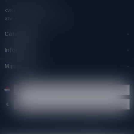
KVK nummer:
59550309
btw-nummer:
NL002229671B06
Categorieën
Informatie
Mijn account
€