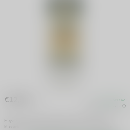
€12,99
Op voorraad
Incl. btw
Beschikbaar in de winkel
Meyers en Oldenkamp Jonge Jenever 100cl is een frisse
klassieker met een zachte afdronk. Geniet van de subtiele