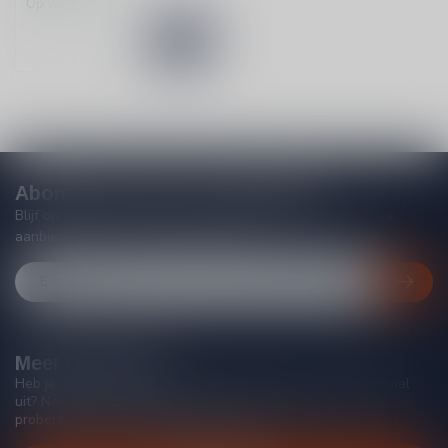
Op voorraad
Abonneer je op onze nieuwsbrief
Blijf op de hoogte van acties, nieuwe producten, exclusieve
aanbiedingen en extra klantenkorting!
Meer informatie
Heb je vragen over onze producten of kom je er niet helemaal
uit? Neem gerust contact op met onze klantenservice, we
proberen je zo goed mogelijk te helpen!