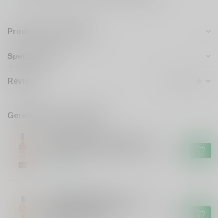
Productomschrijving
Specificaties
Reviews
Gerelateerde producten
ADEGA DE PALMELA
Adega de Palmela Adega de
Palmela Moscatel de Setubal
€12,75
Op voorraad
CHATEAU MONTIFAUD
Chateau Montifaud Chateau
de Montifaud Pineau de
€24,99
Charentes Blanc