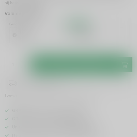
bij kaas.
Lees meer
.
Volume voordeel
Geen korting
10%
Korting
1 Stuk
6 Stuks
€16,99
€15,29
/ Stuk
Toevoegen aan winkelwagen
1-3 werkdagen levertijd
Toevoegen om te vergelijken
Deel dit product
GRATIS
verzending vanaf
95 euro
in NL
Officiële leverancier bekende merken
Unieke producten,
voor een scherpe prijs
Flexibele klantenservice en uitgebreide kennis