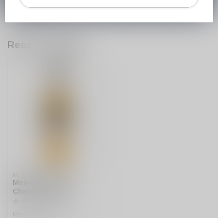
566 842181
.
Recent bekeken
MENARD
Menard Pineau de
Charentes Blanc
Menard Pineau de