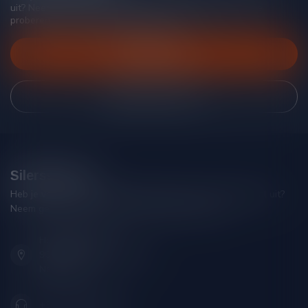
uit? Neem gerust contact op met onze klantenservice, we
proberen je zo goed mogelijk te helpen!
Klantenservice
Bekijk onze winkel
Silersshop.nl
Heb je vragen over je bestelling of kom je er niet helemaal uit?
Neem gerust contact op met onze klantenservice!
Hoofdstraat 86
9001 AN Grou (Friesland)
Nederland
+31 (0) 566 842181