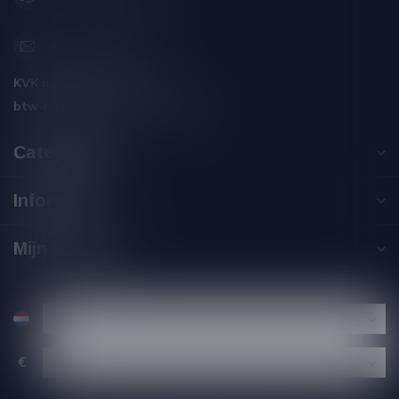
info@silersshop.nl
KVK nummer:
59550309
btw-nummer:
NL002229671B06
Categorieën
Informatie
Mijn account
€