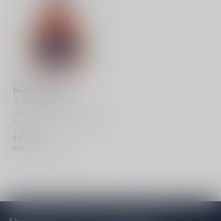
GRAND MARNIER
Grand Marnier Xo
Ontdek de verfijnde Grand
Marnier Xo, een luxe likeur
met rijke cognac- en sinaa...
€49,99
Niet op voorraad