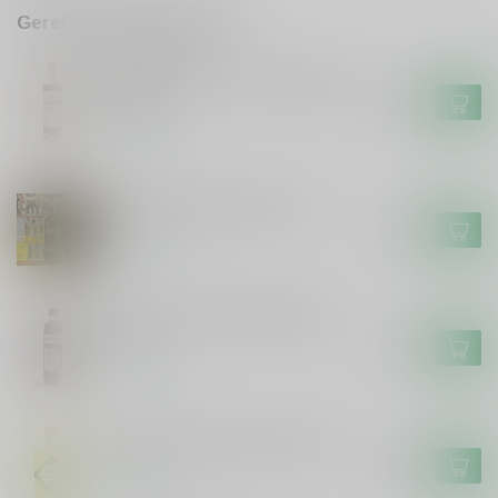
Gerelateerde producten
DE CAMPEN
De Campen Friese Suikerbrood
Likeur
€17,99
Op voorraad
De Hunekop Monstershot
€16,99
Op voorraad
Smeerolie honing droplikeur
50cl
€11,99
Op voorraad
Grouster Limoncello De Siler
€19,99
Op voorraad