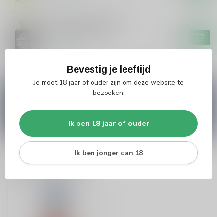
Grouster Drop/Salmiak
Skroefwetter 50cl
€16,99
Op voorraad
Bevestig je leeftijd
Je moet 18 jaar of ouder zijn om deze website te
Vragen over dit product?
bezoeken.
Heb je vragen over onze producten of kom je er
niet helemaal uit? Neem gerust contact op met
onze klantenservice
info@silersshop.nl
or
+31
Ik ben 18 jaar of ouder
566 842181
.
Ik ben jonger dan 18
Recent bekeken