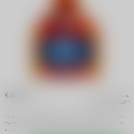
€49,99
Niet op voorraad
Incl. btw
Beschikbaar in de winkel
Ontdek de verfijnde Grand Marnier Xo, een luxe likeur met rijke
cognac- en sinaasappelsmaken. Perfect voor elke gelegenheid
en een must-have voor elke verzameling!
Lees meer
.