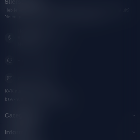
Silersshop.nl
Heb je vragen over je bestelling of kom je er niet helemaal uit?
Neem gerust contact op met onze klantenservice!
Hoofdstraat 86
9001 AN Grou (Friesland)
Nederland
+31 (0) 566 842181
info@silersshop.nl
KVK nummer:
59550309
btw-nummer:
NL002229671B06
Categorieën
Informatie