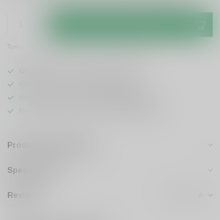
Toevoegen aan winkelwagen
Toevoegen om te vergelijken
Deel dit product
GRATIS
verzending vanaf
95 euro
in NL
Officiële leverancier bekende merken
Unieke producten,
voor een scherpe prijs
Flexibele klantenservice en uitgebreide kennis
Productomschrijving
Specificaties
Reviews