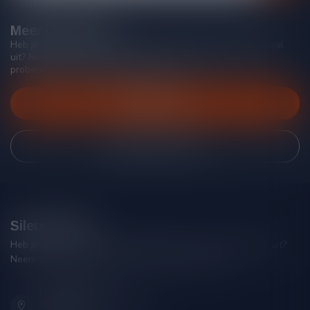
Meer informatie
Heb je vragen over onze producten of kom je er niet helemaal
uit? Neem gerust contact op met onze klantenservice, we
proberen je zo goed mogelijk te helpen!
Klantenservice
Bekijk onze winkel
Silersshop.nl
Heb je vragen over je bestelling of kom je er niet helemaal uit?
Neem gerust contact op met onze klantenservice!
Hoofdstraat 86
9001 AN Grou (Friesland)