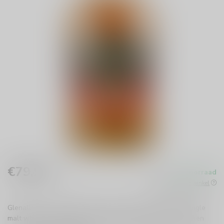
€79,99
Op voorraad
Incl. btw
Beschikbaar in de winkel
Glenallachie 10 jaar Spanish Oak Finish is een verfijnde single
malt whisky uit Speyside. Geniet van de harmonieuze smaken