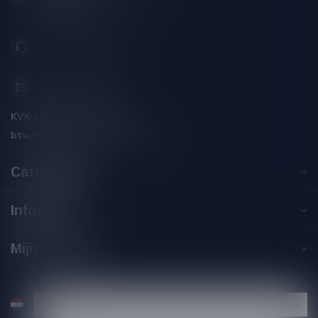
Nederland
+31 (0) 566 842181
info@silersshop.nl
KVK nummer:
59550309
btw-nummer:
NL002229671B06
Categorieën
Informatie
Mijn account