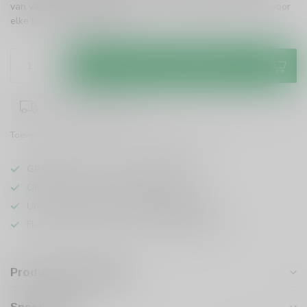
van vanille, sinaasappel en een vleugje kruidigheid. Perfect voor
elke liefhebber!
Lees meer
.
Toevoegen aan winkelwagen
1-3 werkdagen levertijd
Toevoegen om te vergelijken
Deel dit product
GRATIS
verzending vanaf
95 euro
in NL
Officiële leverancier bekende merken
Unieke producten,
voor een scherpe prijs
Flexibele klantenservice en uitgebreide kennis
Productomschrijving