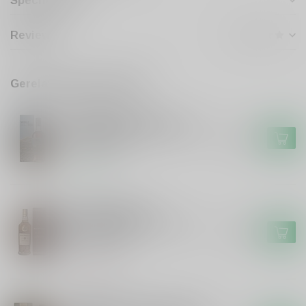
Specificaties
Reviews
Gerelateerde producten
GLENALLACHIE
Glenallachie Meikle Toir
72ppm Peated Speyside The
€154,99
Turbo #2025
Op voorraad
GORDON&MACPHAIL
Gordon&Macphail
Gordon&Macphail's Single
€109,99
Malt 21 years
Niet op voorraad
GLENALLACHIE