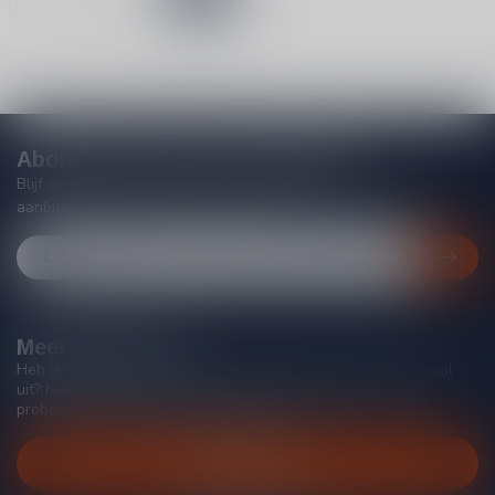
Abonneer je op onze nieuwsbrief
Blijf op de hoogte van acties, nieuwe producten, exclusieve
aanbiedingen en extra klantenkorting!
Meer informatie
Heb je vragen over onze producten of kom je er niet helemaal
uit? Neem gerust contact op met onze klantenservice, we
proberen je zo goed mogelijk te helpen!
Klantenservice