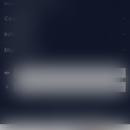
btw-nummer:
NL002229671B06
Categorieën
Informatie
Mijn account
€