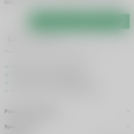
meer
.
Toevoegen aan winkelwagen
1-3 werkdagen levertijd
Toevoegen om te vergelijken
Deel dit product
GRATIS
verzending vanaf
95 euro
in NL
Officiële leverancier bekende merken
Unieke producten,
voor een scherpe prijs
Flexibele klantenservice en uitgebreide kennis
Productomschrijving
Specificaties