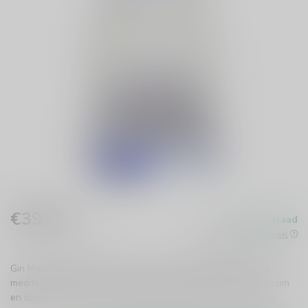
€39,99
Op voorraad
Incl. btw
Beschikbaar in de winkel
Gin Mare Mediterranean 70cl is een unieke Spaanse gin vol
mediterrane kruiden. Geniet van de frisse smaken van basilicum
en olijven, perfect voor elke gelegenheid. Proef de zon!
Lees