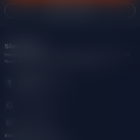
Bekijk onze winkel
Silersshop.nl
Heb je vragen over je bestelling of kom je er niet helemaal uit?
Neem gerust contact op met onze klantenservice!
Hoofdstraat 86
9001 AN Grou (Friesland)
Nederland
+31 (0) 566 842181
info@silersshop.nl
KVK nummer:
59550309