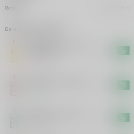
Reviews
Gerelateerde producten
GORDONS
Gordons Gordon's Tropical
Passionfruit Gin
€17,99
Niet op voorraad
ANTIDOTE
Antidote Antidote Pink Gin
€24,99
Op voorraad
ANTIDOTE
Antidote Antidote 0.0 Gin
€14,99
Niet op voorraad