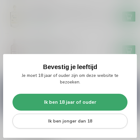
ANTIDOTE
Antidote Antidote Citron Gin
€24,99
Op voorraad
NOBELTJE
Nobeltje Nobeltje Gin
€32,99
Op voorraad
Bevestig je leeftijd
Je moet 18 jaar of ouder zijn om deze website te
bezoeken.
Vragen over dit product?
Heb je vragen over onze producten of kom je er
niet helemaal uit? Neem gerust contact op met
Ik ben 18 jaar of ouder
onze klantenservice
info@silersshop.nl
or
+31
566 842181
.
Ik ben jonger dan 18
Recent bekeken