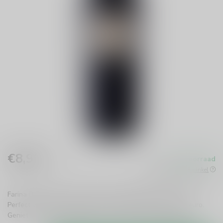
€8,99
Op voorraad
Incl. btw
Beschikbaar in de winkel
Farina Bardolino is een frisse, fruitige Italiaanse rode wijn.
Perfect voor elke gelegenheid en met een prijs van 0-10 euro.
Geniet van kwaliteit zonder te veel te betalen!
Lees meer
.