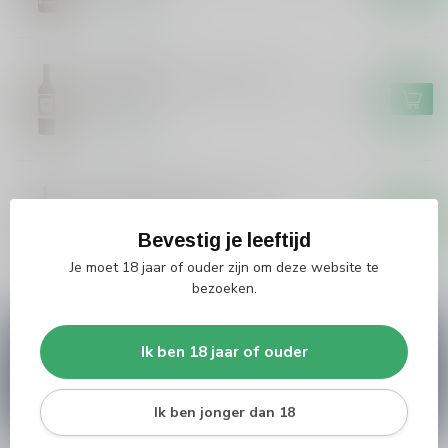
Op voorraad
LE PREARE
Le Preare Le Preare Corvina
Verona
€7,99
Op voorraad
FARINA
Farina Farina Nodo d'Amore
Rosso Trevenezie
€17,25
Bevestig je leeftijd
Op voorraad
Je moet 18 jaar of ouder zijn om deze website te
bezoeken.
Vragen over dit product?
Ik ben 18 jaar of ouder
Heb je vragen over onze producten of kom je er
niet helemaal uit? Neem gerust contact op met
onze klantenservice
info@silersshop.nl
or
+31
Ik ben jonger dan 18
566 842181
.