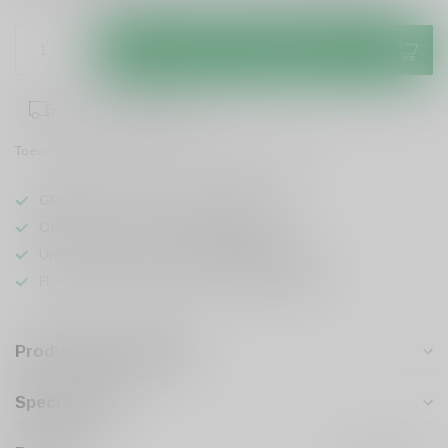
Toevoegen aan winkelwagen
1-3 werkdagen levertijd
Toevoegen om te vergelijken
Deel dit product
GRATIS
verzending vanaf
95 euro
in NL
Officiële leverancier bekende merken
Unieke producten,
voor een scherpe prijs
Flexibele klantenservice en uitgebreide kennis
Productomschrijving
Specificaties