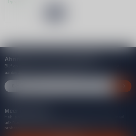
Op voorraad
Abonneer je op onze nieuwsbrief
Blijf op de hoogte van acties, nieuwe producten, exclusieve
aanbiedingen en extra klantenkorting!
Meer informatie
Heb je vragen over onze producten of kom je er niet helemaal
uit? Neem gerust contact op met onze klantenservice, we
proberen je zo goed mogelijk te helpen!