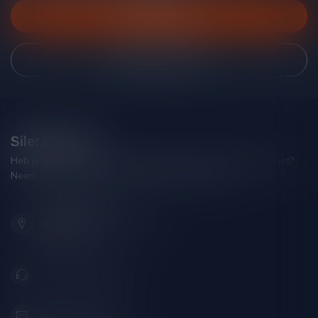
Klantenservice
Bekijk onze winkel
Silersshop.nl
Heb je vragen over je bestelling of kom je er niet helemaal uit?
Neem gerust contact op met onze klantenservice!
Hoofdstraat 86
9001 AN Grou (Friesland)
Nederland
+31 (0) 566 842181
info@silersshop.nl