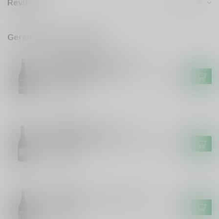
Reviews
Gerelateerde producten
CANTINA DI NEGRAR
Cantina di Negrar Cantina di
Negrar Amarone della
€26,49
Valpolicella
Op voorraad
LE PREARE
Le Preare Le Preare
Valpolicella Ripasso Classico
€13,50
Superiore
Op voorraad
LE PREARE
Le Preare Le Preare Lastone
Veronese
€9,99