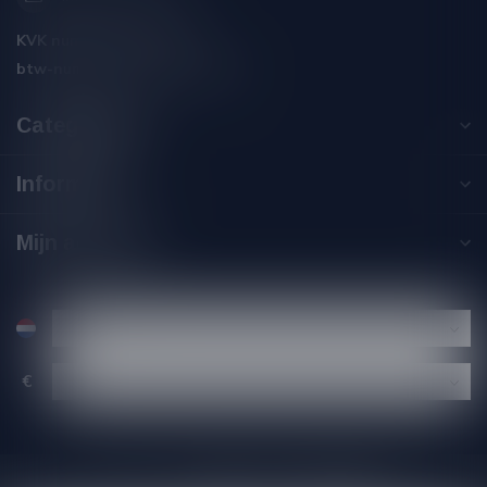
KVK nummer:
59550309
btw-nummer:
NL002229671B06
Categorieën
Informatie
Mijn account
€