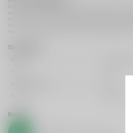
Dujardin is een naam die synoniem staat voor kwaliteit en traditie.
dranken van hoge kwaliteit. Hun toewijding aan vakmanschap en i
meesterwerk is. Of je nu een doorgewinterde kenner bent of net 
dranken, Dujardin biedt iets speciaals voor iedereen. Ontdek meer
Silersshop en verrijk je drankervaring met de veelzijdigheid van Du
Specificaties
EAN Code
541029375006
Inhoud
100cl
Alcoholpercentage
35%
Herkomst
Nederland
Reviews
0
/
5