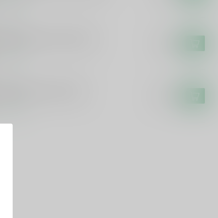
voorraad
NTIAC
ntiac Plantiac Vieux 100cl
€17,99
voorraad
PPE
ppe Hoppe Vieux 100cl
€16,49
voorraad