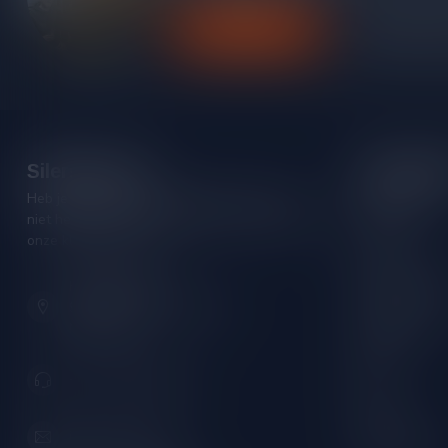
Klantenservice
Bekijk onze
Silersshop.nl
Categori
Heb je vragen over je bestelling of kom je er
Rode wijn
niet helemaal uit? Neem gerust contact op met
Witte wijn
onze klantenservice!
Rose wijn
Hoofdstraat 86
Mousserende 
9001 AN Grou (Friesland)
Port/Dessert
Nederland
Whisky
+31 (0) 566 842181
Rum
Cognac
info@silersshop.nl
Gedistilleerd