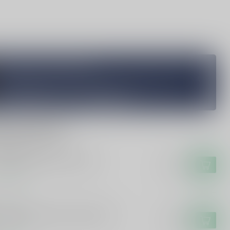
Vragen over dit product?
Heb je vragen over onze producten of kom je er niet helemaal
uit? Neem gerust contact op met onze klantenservice
info@silersshop.nl
or
+31 566 842181
.
rde producten
JARDIN
ardin Dujardin Vieux 50cl
€11,99
voorraad
RTEVELT
tevelt Hartevelt Vieux 100cl
€16,99