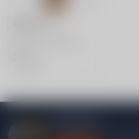
DUJARDIN
Dujardin Vieux 100cl
Dujardin Vieux 100cl is een rijke,
aromatische drank met 35% alcohol.
Perfect vo...
€17,49
Niet op voorraad
Vergelijk
Meer informatie
Heb je vragen over onze producten of kom j
contact op met onze klantenservice, we pro