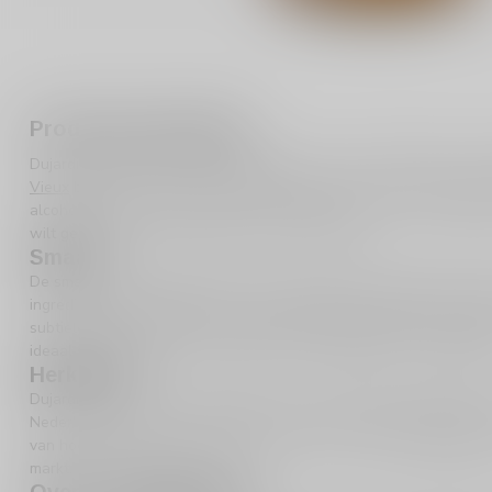
Productomschrijving
Dujardin Vieux 100cl is een klassieke keuze voor liefhebbers van 
Vieux
biedt een unieke smaakervaring die je niet snel zult verget
alcoholpercentage van 35%, is deze fles perfect voor elke gelege
wilt genieten van een drankje na een lange dag.
Smaak
De smaak van Dujardin Vieux is rijk, complex en aromatisch. Bij el
ingrediënten die samenkomen om een unieke smaakervaring te cr
subtiele complexiteit die je smaakpapillen prikkelt. Dit is een dr
ideaal voor diegenen die houden van een diepgaande smaakbelev
Herkomst
Dujardin Vieux komt uit Nederland, een land met een rijke traditi
Nederlandse expertise en vakmanschap zijn duidelijk merkbaar in e
van hoogwaardige ingrediënten zorgen ervoor dat deze
Dujardin
V
markt.
Over de distilleerderij