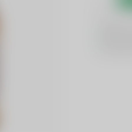
Toevoegen om te verge
GRATIS
verzend
Officiële lever
Unieke product
Flexibele klante