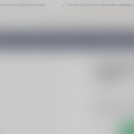
leverancier bekende merken
Unieke producten,
voor een scherpe p
DE WIJN
PORT/DESSERT
WHISKY
RUM
COGNAC
GEDI
DUJARDIN
Dujardin 
€17,49
Incl. bt
Dujardin Vieux 100cl
elke gelegenheid, b
Nederlandse traditi