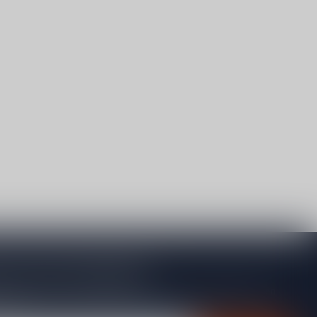
je op onze nieuwsbrief
gte van acties, nieuwe producten, exclusieve aanbiedingen en
rting!