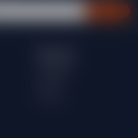
Abonneer
Mijn account
Account informatie
Mijn bestellingen
Mijn verlanglijst
Vergelijk
Alle producten