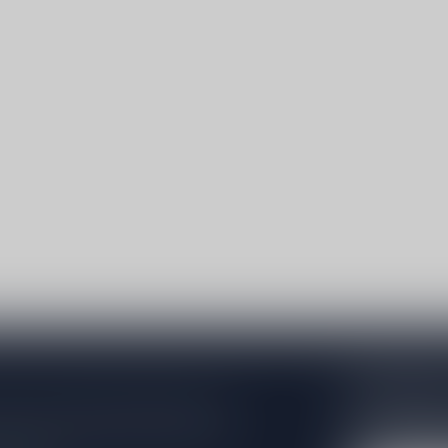
Abonneer 
e er niet helemaal uit? Neem gerust
Blijf op de hoo
beren je zo goed mogelijk te helpen!
extra klantenko