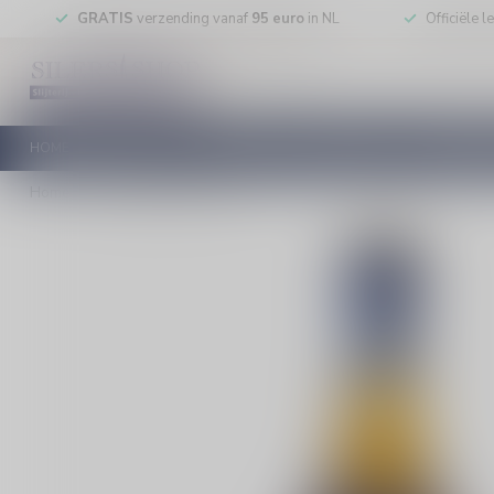
GRATIS
verzending vanaf
95 euro
in NL
Officiële 
HOME
RODE WIJN
WITTE WIJN
ROSE WIJN
MOUSSEREN
Home
/
Dujardin Vieux 100cl