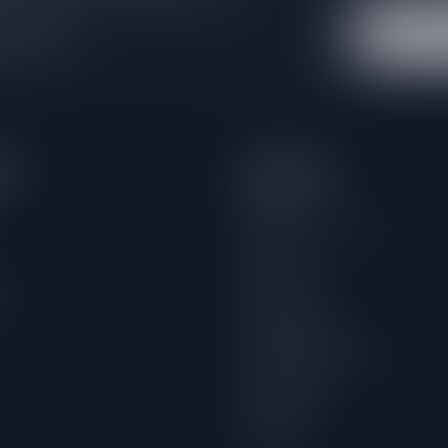
 winkel
eën
Informatie
Over ons
Algemene voorwaarden
Disclaimer
wijn
Privacy Policy
Betaalmethoden
Verzenden & retourneren
Klantenservice
Winkellocatie
Klachten