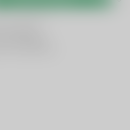
lijken
Deel dit product
ing vanaf
95 euro
in NL
ancier bekende merken
en,
voor een scherpe prijs
nservice en uitgebreide kennis