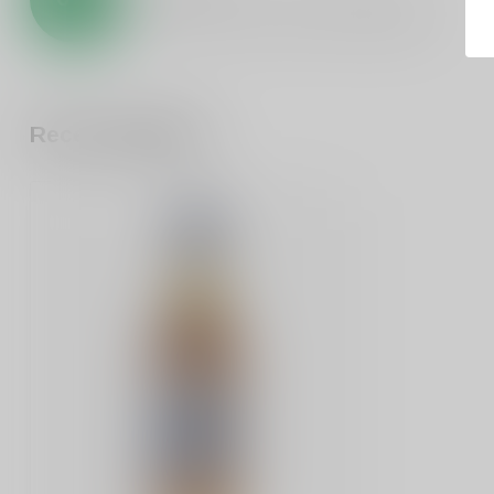
0
sterren op basis van
0
beoordelingen
Recent bekeken