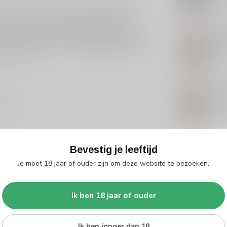
Op 
 Al jaren produceert dit merk gedistilleerde
nnovatie zorgt ervoor dat elke fles een
begint met het ontdekken van gedistilleerde
PLA
Pla
 in onze collectie van
gedistilleerde dranken
op
jardin Vieux.
Op 
HO
Ho
6
Op 
Bevestig je leeftijd
Je moet 18 jaar of ouder zijn om deze website te bezoeken.
Ik ben 18 jaar of ouder
Ik ben jonger dan 18
Je beoordeling toevoegen