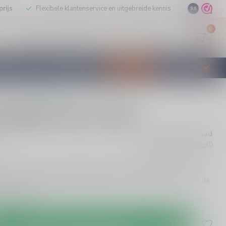
rijs
Flexibele klantenservice en uitgebreide kennis
9.6
0
Mijn account
Verlanglijst
EUR
STILLEERD
KLANTENSERVICE
AANBIEDINGEN
€
Incl. btw
0 beoordelingen
Dujardin Vieux 100cl
Niet op voorraad
w
Beschikbaar in de winkel
 is een rijke, aromatische drank met 35% alcohol. Perfect voor
iedt het een unieke smaakervaring die je wilt waarderen. Proef de
e!
Lees meer
.
Toevoegen aan winkelwagen