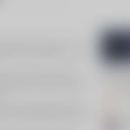
gedistilleerde dranken. Deze rijke en aromatische
en. Met een inhoud van 100cl en een
nheid, of je nu een feestje organiseert of gewoon
Gerelatee
ke slok proef je de zorgvuldige balans van
eëren. De rijke tonen worden aangevuld door een
DU
ankje dat je langzaam wilt nippen en waarderen,
Duj
ing.
Op 
e in het maken van gedistilleerde dranken. De
lke fles. De zorgvuldige productie en het gebruik
HA
ieux zich onderscheidt van andere Vieux op de
Har