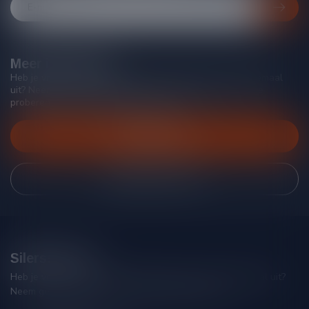
Meer informatie
Heb je vragen over onze producten of kom je er niet helemaal
uit? Neem gerust contact op met onze klantenservice, we
proberen je zo goed mogelijk te helpen!
Klantenservice
Bekijk onze winkel
Silersshop.nl
Heb je vragen over je bestelling of kom je er niet helemaal uit?
Neem gerust contact op met onze klantenservice!