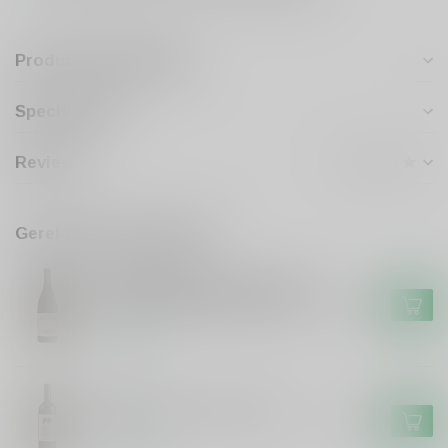
Productomschrijving
Specificaties
Reviews
Gerelateerde producten
KLEIN FRIESLAND
Klein Friesland Friesland Broer
& Suster Stellenbosch shiraz
€16,50
Op voorraad
FRISON
Frison El Toro Frison Tinto
€6,99