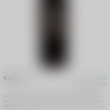
€28,95
Op voorraad
Incl. btw
Beschikbaar in de winkel
Domaine Lafage La Caumette is een rijke Franse rode wijn met
een intense smaak. Perfect voor speciale momenten. Geniet van
de harmonieuze mix van mourvèdre, grenache en carignan!
Lees