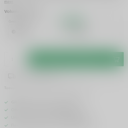
meer
.
Volume voordeel
Geen korting
10%
Korting
1 Stuk
6 Stuks
€28,95
€26,06
/ Stuk
Toevoegen aan winkelwagen
1-3 werkdagen levertijd
Toevoegen om te vergelijken
Deel dit product
GRATIS
verzending vanaf
95 euro
in NL
Officiële leverancier bekende merken
Unieke producten,
voor een scherpe prijs
Flexibele klantenservice en uitgebreide kennis