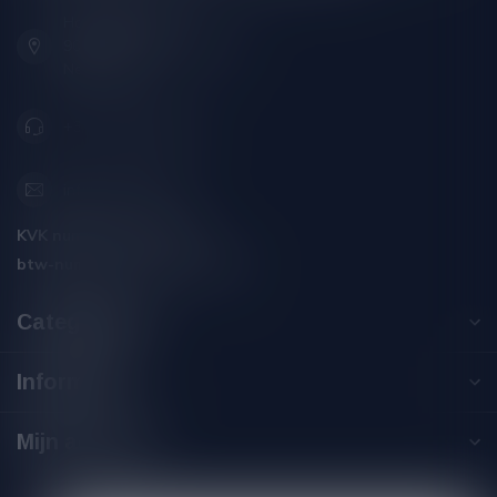
Hoofdstraat 86
9001 AN Grou (Friesland)
Nederland
+31 (0) 566 842181
info@silersshop.nl
KVK nummer:
59550309
btw-nummer:
NL002229671B06
Categorieën
Informatie
Mijn account