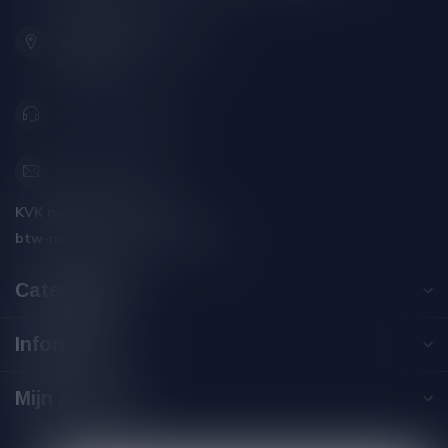
Hoofdstraat 86
9001 AN Grou (Friesland)
Nederland
+31 (0) 566 842181
info@silersshop.nl
KVK nummer:
59550309
btw-nummer:
NL002229671B06
Categorieën
Informatie
Mijn account