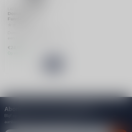
LAFAGE
Domaine Lafage
Fundacio
Domaine Lafage Fundacio is
een heerlijke rode wijn uit
de Languedoc-Roussillon. ...
€24,99
Op voorraad
Abonneer je op onze nieuwsbrief
Blijf op de hoogte van acties, nieuwe producten, exclusieve
aanbiedingen en extra klantenkorting!