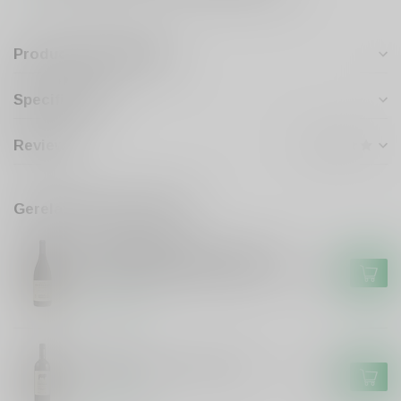
Productomschrijving
Specificaties
Reviews
Gerelateerde producten
KLEIN FRIESLAND
Klein Friesland Friesland Broer
& Suster Stellenbosch shiraz
€16,50
Op voorraad
FRISON
Frison El Toro Frison Tinto
€6,99