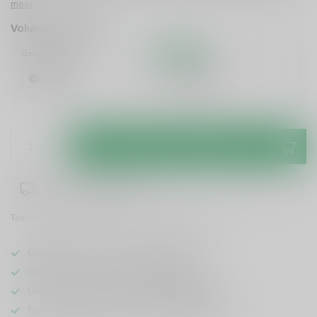
meer
.
Volume voordeel
Geen korting
10%
Korting
1 Stuk
6 Stuks
€24,99
€22,49
/ Stuk
Toevoegen aan winkelwagen
1-3 werkdagen levertijd
Toevoegen om te vergelijken
Deel dit product
GRATIS
verzending vanaf
95 euro
in NL
Officiële leverancier bekende merken
Unieke producten,
voor een scherpe prijs
Flexibele klantenservice en uitgebreide kennis