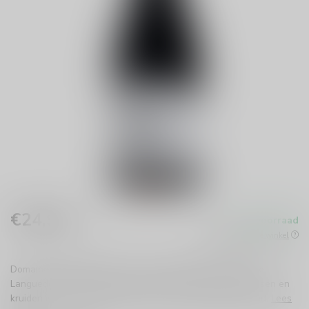
€24,99
Op voorraad
Incl. btw
Beschikbaar in de winkel
Domaine Lafage Fundacio is een heerlijke rode wijn uit de
Languedoc-Roussillon. Met intense smaken van rijpe bessen en
kruiden is het de perfecte keuze voor een gezellige avond.
Lees