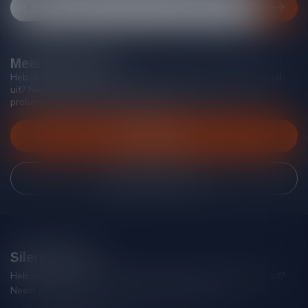
Meer informatie
Heb je vragen over onze producten of kom je er niet helemaal
uit? Neem gerust contact op met onze klantenservice, we
proberen je zo goed mogelijk te helpen!
Klantenservice
Bekijk onze winkel
Silersshop.nl
Heb je vragen over je bestelling of kom je er niet helemaal uit?
Neem gerust contact op met onze klantenservice!