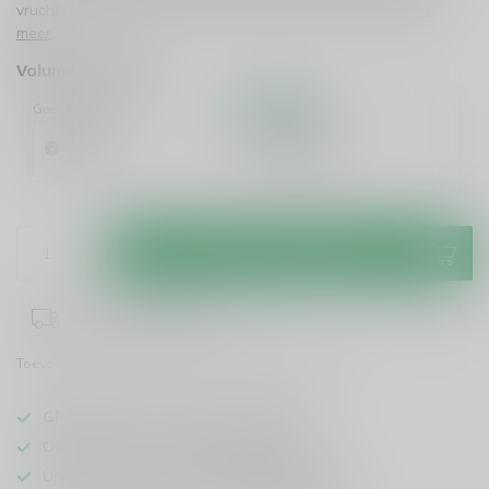
vruchten en kruiden. Een betaalbare Italiaanse topper!
Lees
meer
.
Volume voordeel
Geen korting
10%
Korting
1 Stuk
6 Stuks
€13,50
€12,15
/ Stuk
Toevoegen aan winkelwagen
1-3 werkdagen levertijd
Toevoegen om te vergelijken
Deel dit product
GRATIS
verzending vanaf
95 euro
in NL
Officiële leverancier bekende merken
Unieke producten,
voor een scherpe prijs