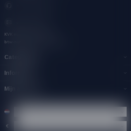
+31 (0) 566 842181
info@silersshop.nl
KVK nummer:
59550309
btw-nummer:
NL002229671B06
Categorieën
Informatie
Mijn account
€