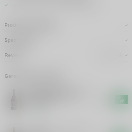
Flexibele klantenservice en uitgebreide kennis
Productomschrijving
Specificaties
Reviews
Gerelateerde producten
CANTINA DI NEGRAR
Cantina di Negrar Cantina di
Negrar Amarone della
€26,49
Valpolicella
Op voorraad
LE PREARE