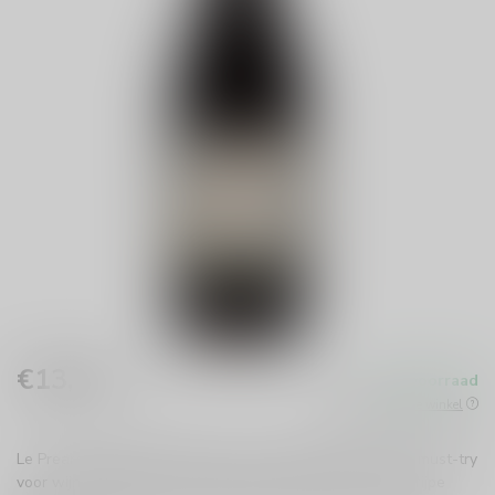
€13,50
Op voorraad
Incl. btw
Beschikbaar in de winkel
Le Preare Valpolicella Ripasso Classico Superiore is een must-try
voor wijnliefhebbers. Geniet van de intense smaken van rijpe