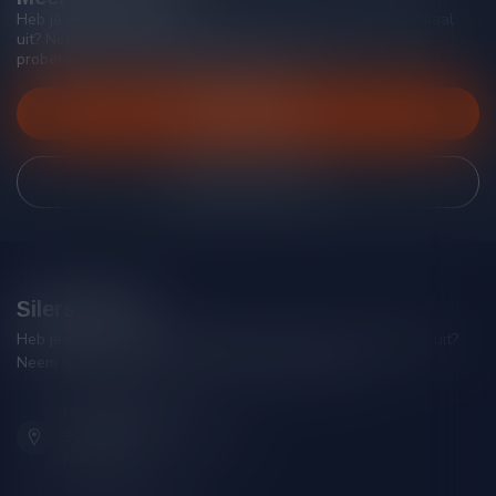
Heb je vragen over onze producten of kom je er niet helemaal
uit? Neem gerust contact op met onze klantenservice, we
proberen je zo goed mogelijk te helpen!
Klantenservice
Bekijk onze winkel
Silersshop.nl
Heb je vragen over je bestelling of kom je er niet helemaal uit?
Neem gerust contact op met onze klantenservice!
Hoofdstraat 86
9001 AN Grou (Friesland)
Nederland