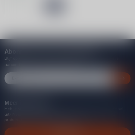
Abonneer je op onze nieuwsbrief
Blijf op de hoogte van acties, nieuwe producten, exclusieve
aanbiedingen en extra klantenkorting!
Meer informatie
Heb je vragen over onze producten of kom je er niet helemaal
uit? Neem gerust contact op met onze klantenservice, we
proberen je zo goed mogelijk te helpen!
Klantenservice