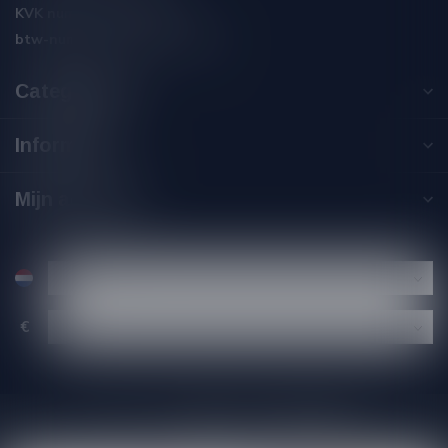
KVK nummer:
59550309
btw-nummer:
NL002229671B06
Categorieën
Informatie
Mijn account
€