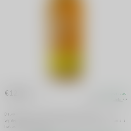
€12,49
Op voorraad
Incl. btw
Beschikbaar in de winkel
Dalva White Port is de perfecte keuze voor zoete
wijnliefhebbers. Met zijn frisse, fruitige smaak en ideale balans is
het een uitstekende aanvulling op desserts of als aperitief.