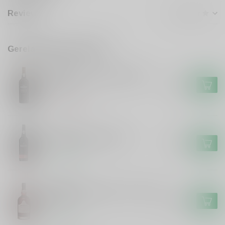
Reviews
Gerelateerde producten
KROHN
Krohn Krohn Colheita 1983
Port
€64,99
Niet op voorraad
DALVA
Dalva Dalva Ruby Port
€12,49
Op voorraad
GRAHAM'S
Graham's Graham's The Tawny
Port
€19,99
Op voorraad