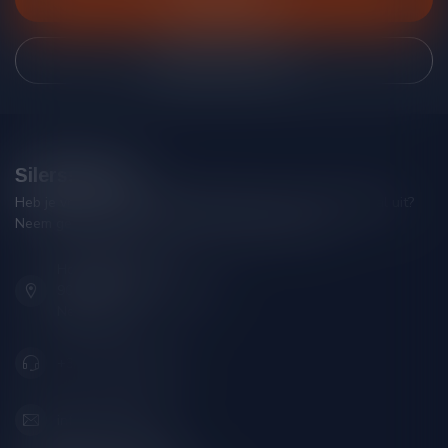
Bekijk onze winkel
Silersshop.nl
Heb je vragen over je bestelling of kom je er niet helemaal uit?
Neem gerust contact op met onze klantenservice!
Hoofdstraat 86
9001 AN Grou (Friesland)
Nederland
+31 (0) 566 842181
info@silersshop.nl