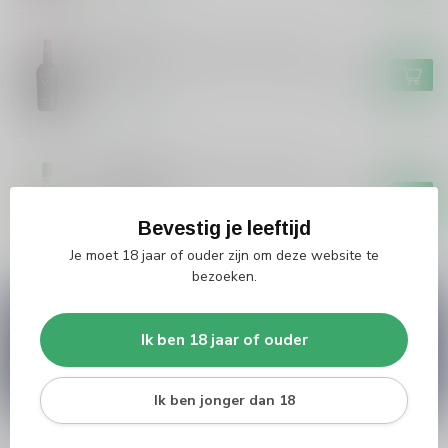
GRAHAM'S
Graham's Graham's Six Grapes
Port
€19,99
Op voorraad
GRAHAM'S
Graham's Graham's Blend No 5
White Port
€26,95
Bevestig je leeftijd
Niet op voorraad
Je moet 18 jaar of ouder zijn om deze website te
bezoeken.
Vragen over dit product?
Heb je vragen over onze producten of kom je er
Ik ben 18 jaar of ouder
niet helemaal uit? Neem gerust contact op met
onze klantenservice
info@silersshop.nl
or
+31
566 842181
.
Ik ben jonger dan 18