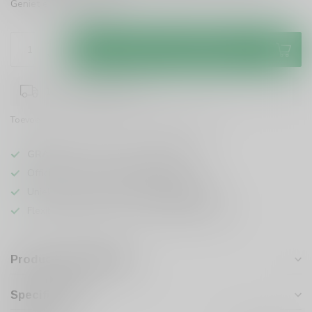
Geniet ervan!
Lees meer
.
Toevoegen aan winkelwagen
1-3 werkdagen levertijd
Toevoegen om te vergelijken
Deel dit product
GRATIS
verzending vanaf
95 euro
in NL
Officiële leverancier bekende merken
Unieke producten,
voor een scherpe prijs
Flexibele klantenservice en uitgebreide kennis
Productomschrijving
Specificaties