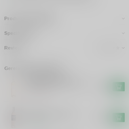
Productomschrijving
Specificaties
Reviews
Gerelateerde producten
Domaine Saint Pons
Authentique Provence Rose
€14,99
Niet op voorraad
MIP
Mip Mip Rosé Provence
€16,99
Op voorraad