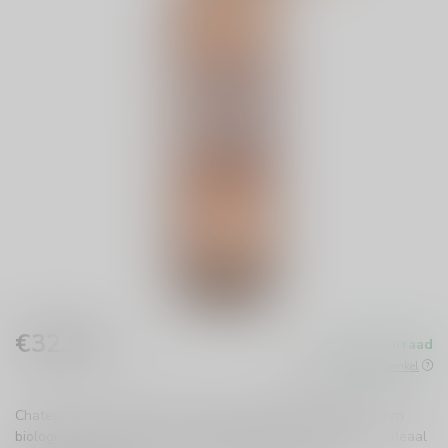
€32,99
Op voorraad
Incl. btw
Beschikbaar in de winkel
Chateau de la Galiniere Provence Rosé Magnum 150cl is een
biologische Provence rosé in magnumfles. Fris, elegant en ideaal