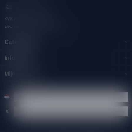
info@silersshop.nl
KVK nummer:
59550309
btw-nummer:
NL002229671B06
Categorieën
Informatie
Mijn account
€