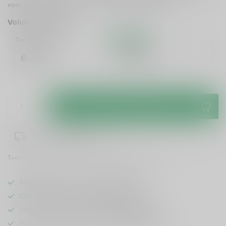
voor diners, borrels en zomerse tafels.
Lees meer
.
Volume voordeel
Geen korting
10%
Korting
1 Stuk
6 Stuks
€32,99
€29,69
/ Stuk
Toevoegen aan winkelwagen
1-3 werkdagen levertijd
Toevoegen om te vergelijken
Deel dit product
GRATIS
verzending vanaf
95 euro
in NL
Officiële leverancier bekende merken
Unieke producten,
voor een scherpe prijs
Flexibele klantenservice en uitgebreide kennis