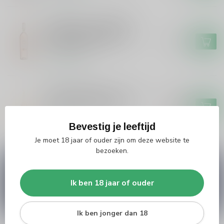
CHATEAU DE LA GALINIERE
Chateau de la Galiniere
Chateau de la Galiniere
€14,99
Provence Rose
Op voorraad
CHATEAU ROUBINE
Chateau Roubine Roubine
€18,95
Rosé 'La Vie en Rose'
€18,95
Op voorraad
Bevestig je leeftijd
Je moet 18 jaar of ouder zijn om deze website te
bezoeken.
Vragen over dit product?
Heb je vragen over onze producten of kom je er
Ik ben 18 jaar of ouder
niet helemaal uit? Neem gerust contact op met
onze klantenservice
info@silersshop.nl
or
+31
566 842181
.
Ik ben jonger dan 18