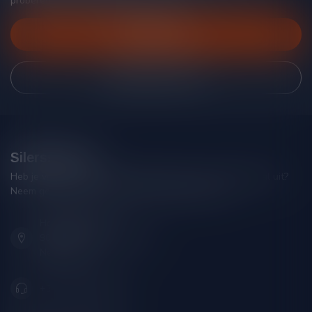
proberen je zo goed mogelijk te helpen!
Klantenservice
Bekijk onze winkel
Silersshop.nl
Heb je vragen over je bestelling of kom je er niet helemaal uit?
Neem gerust contact op met onze klantenservice!
Hoofdstraat 86
9001 AN Grou (Friesland)
Nederland
+31 (0) 566 842181