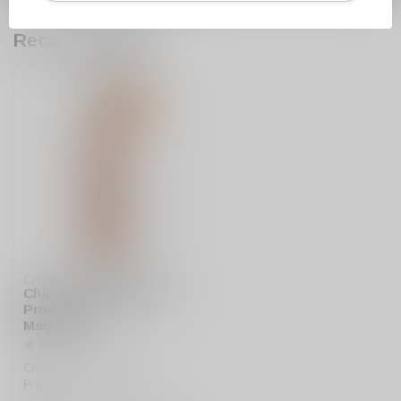
Recent bekeken
CHATEAU DE LA GALINIERE
Chateau de la Galiniere
Provence Rose
Magnum
Chateau de la Galiniere
Provence Rosé Magnum
150cl is een biologische