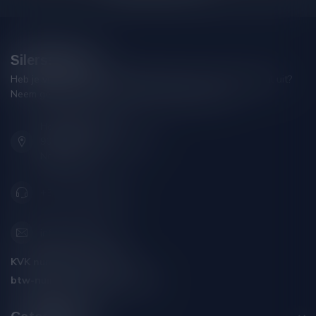
Silersshop.nl
Heb je vragen over je bestelling of kom je er niet helemaal uit?
Neem gerust contact op met onze klantenservice!
Hoofdstraat 86
9001 AN Grou (Friesland)
Nederland
+31 (0) 566 842181
info@silersshop.nl
KVK nummer:
59550309
btw-nummer:
NL002229671B06