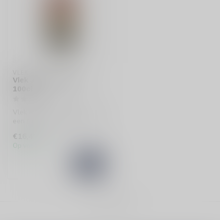
VLEK
Vlek Jonge Jenever
100cl
Vlek Jonge Jenever 100cl is
een frisse, zachte drank met
een hint van kruiden en...
€16,49
Op voorraad
Toon
1
-
1
van 1