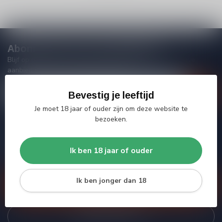
Abonneer je op onze nieuwsbrief
Blijf op de hoogte van acties, nieuwe producten, exclusieve
aanbiedingen en extra klantenkorting!
Bevestig je leeftijd
Je moet 18 jaar of ouder zijn om deze website te
bezoeken.
Meer informatie
Heb je vragen over onze producten of kom je er niet helemaal
Ik ben 18 jaar of ouder
uit? Neem gerust contact op met onze klantenservice, we
proberen je zo goed mogelijk te helpen!
Ik ben jonger dan 18
Klantenservice
Bekijk onze winkel