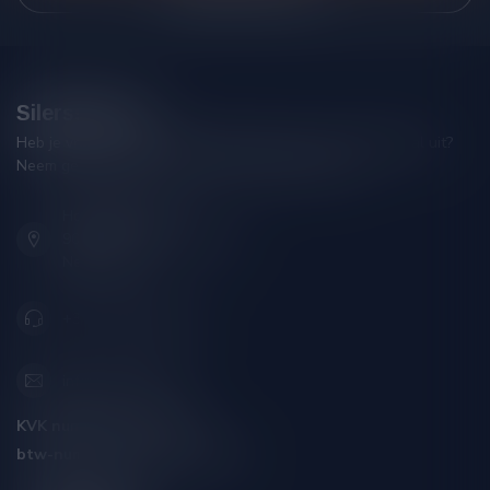
Silersshop.nl
Heb je vragen over je bestelling of kom je er niet helemaal uit?
Neem gerust contact op met onze klantenservice!
Hoofdstraat 86
9001 AN Grou (Friesland)
Nederland
+31 (0) 566 842181
info@silersshop.nl
KVK nummer:
59550309
btw-nummer:
NL002229671B06