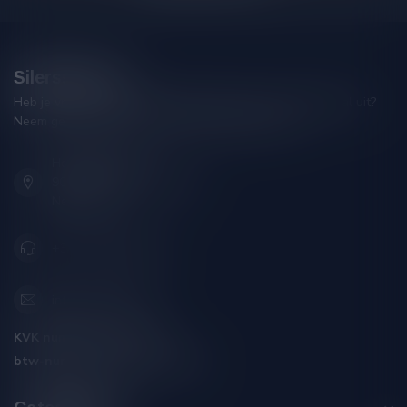
Silersshop.nl
Heb je vragen over je bestelling of kom je er niet helemaal uit?
Neem gerust contact op met onze klantenservice!
Hoofdstraat 86
9001 AN Grou (Friesland)
Nederland
+31 (0) 566 842181
info@silersshop.nl
KVK nummer:
59550309
btw-nummer:
NL002229671B06