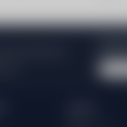
Abonneer 
e er niet helemaal uit? Neem gerust
Blijf op de hoo
beren je zo goed mogelijk te helpen!
extra klantenko
 winkel
eën
Informatie
Over ons
Algemene voorwaarden