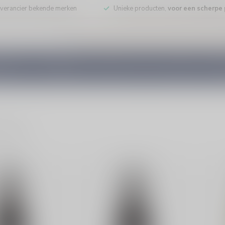
leverancier bekende merken
Unieke producten,
voor een scherpe p
DE WIJN
PORT/DESSERT
WHISKY
RUM
COGNAC
GEDI
ducten