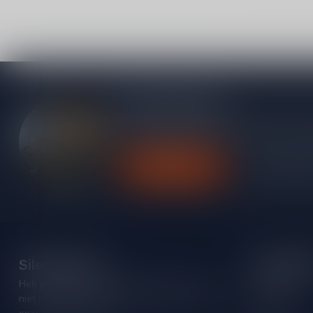
Meer informatie
Heb je vragen over onze producten of kom j
contact op met onze klantenservice, we pro
Klantenservice
Bekijk onze
Silersshop.nl
Categori
Heb je vragen over je bestelling of kom je er
Rode wijn
niet helemaal uit? Neem gerust contact op met
Witte wijn