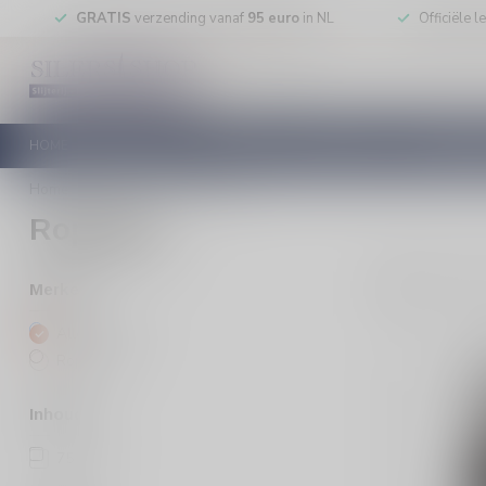
GRATIS
verzending vanaf
95 euro
in NL
Officiële 
HOME
RODE WIJN
WITTE WIJN
ROSE WIJN
MOUSSEREN
Home
/
Merken
/
Ropiteau
Ropiteau
5
Pro
Merken
Alle merken
Ropiteau
Inhoud
75cl
(5)