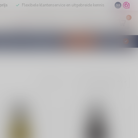
rijs
Flexibele klantenservice en uitgebreide kennis
9.6
0
Mijn account
Verlanglijst
EUR
STILLEERD
KLANTENSERVICE
AANBIEDINGEN
€
Incl. btw
Toon: