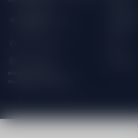
onze klantenservice!
Rose wijn
Hoofdstraat 86
Mousserende 
9001 AN Grou (Friesland)
Port/Dessert
Nederland
Whisky
+31 (0) 566 842181
Rum
Cognac
info@silersshop.nl
Gedistilleerd
KVK nummer:
59550309
btw-nummer:
NL002229671B06