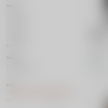
Smaak
Droog
(4)
Fruitig
(2)
Vol
(1)
ROPITEAU
Ropiteau 
Rijk
(2)
de France
Boterig
(2)
Bekijk meer
Ropiteau Pi
heerlijke, 
rode wijn. M
Sluiting
€8,99
Op voorraa
Schroefdop
(2)
Vergelij
Kurk
(3)
Prijs
Min
Max