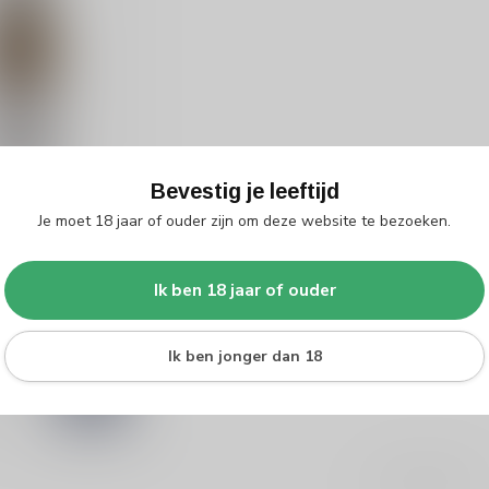
Bevestig je leeftijd
 Bourgogne
Je moet 18 jaar of ouder zijn om deze website te bezoeken.
ay
fijning van
Ik ben 18 jaar of ouder
ourgogne
 Deze boterige,
d
Ik ben jonger dan 18
k
Toon
1
-
5
van 5