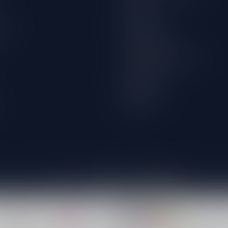
Disclaimer
wijn
Privacy Policy
Betaalmethoden
Verzenden & retourneren
Klantenservice
Winkellocatie
Klachten