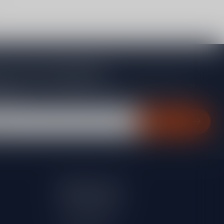
je op onze nieuwsbrief
gte van acties, nieuwe producten, exclusieve aanbiedingen en
rting!
Abonneer
Mijn account
Account informatie
Mijn bestellingen