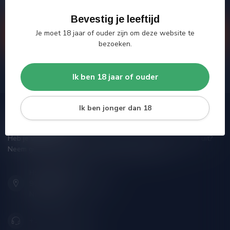
proberen je zo goed mogelijk te helpen!
Bevestig je leeftijd
Je moet 18 jaar of ouder zijn om deze website te
Klantenservice
bezoeken.
Bekijk onze winkel
Ik ben 18 jaar of ouder
Ik ben jonger dan 18
Silersshop.nl
Heb je vragen over je bestelling of kom je er niet helemaal uit?
Neem gerust contact op met onze klantenservice!
Hoofdstraat 86
9001 AN Grou (Friesland)
Nederland
+31 (0) 566 842181