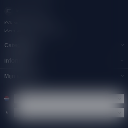
info@silersshop.nl
KVK nummer:
59550309
btw-nummer:
NL002229671B06
Categorieën
Informatie
Mijn account
€