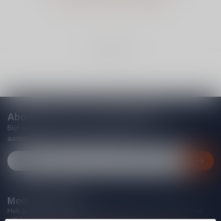
Toon
1
-
0
van 0
Abonneer je op onze nieuwsbrief
Blijf op de hoogte van acties, nieuwe producten, exclusieve
aanbiedingen en extra klantenkorting!
Meer informatie
Heb je vragen over onze producten of kom je er niet helemaal
uit? Neem gerust contact op met onze klantenservice, we