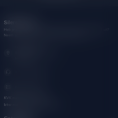
Silersshop.nl
Heb je vragen over je bestelling of kom je er niet helemaal uit?
Neem gerust contact op met onze klantenservice!
Hoofdstraat 86
9001 AN Grou (Friesland)
Nederland
+31 (0) 566 842181
info@silersshop.nl
KVK nummer:
59550309
btw-nummer:
NL002229671B06