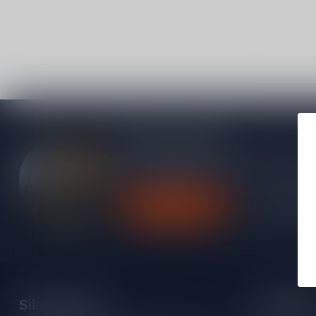
Meer informatie
Heb je vragen over onze producten of kom j
contact op met onze klantenservice, we pro
Klantenservice
Bekijk onze
Silersshop.nl
Categori