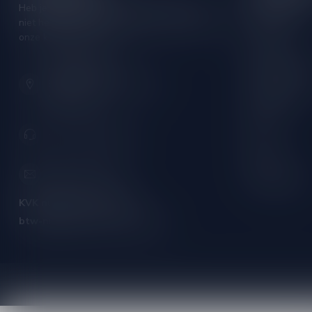
Heb je vragen over je bestelling of kom je er
Rode wijn
niet helemaal uit? Neem gerust contact op met
Witte wijn
onze klantenservice!
Rose wijn
Hoofdstraat 86
Mousserende 
9001 AN Grou (Friesland)
Port/Dessert
Nederland
Whisky
+31 (0) 566 842181
Rum
Cognac
info@silersshop.nl
Gedistilleerd
KVK nummer:
59550309
btw-nummer:
NL002229671B06