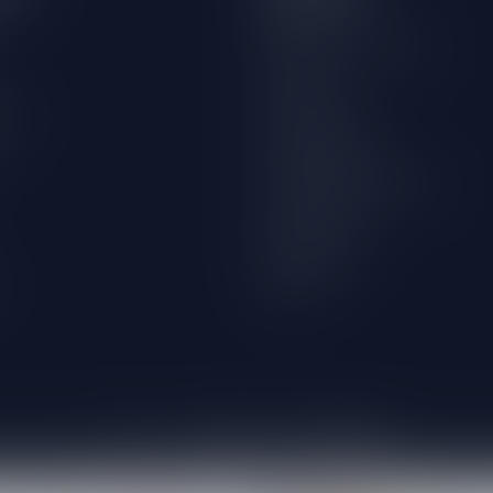
Over ons
Algemene voorwaarden
Disclaimer
wijn
Privacy Policy
Betaalmethoden
Verzenden & retourneren
Klantenservice
Winkellocatie
Klachten