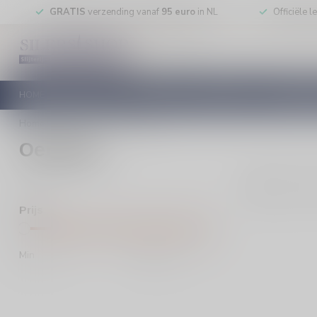
GRATIS
verzending vanaf
95 euro
in NL
Officiële 
HOME
RODE WIJN
WITTE WIJN
ROSE WIJN
MOUSSEREN
Home
/
Merken
/
Oenema
Oenema
0
Pro
Prijs
Min
Max