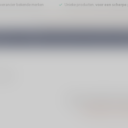
leverancier bekende merken
Unieke producten,
voor een scherpe p
DE WIJN
PORT/DESSERT
WHISKY
RUM
COGNAC
GEDI
ducten
Geen producten g
GA VERDER MET WIN