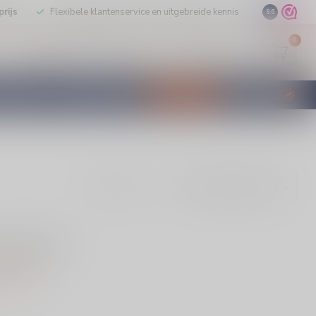
rijs
Flexibele klantenservice en uitgebreide kennis
9.6
0
Mijn account
Verlanglijst
EUR
STILLEERD
KLANTENSERVICE
AANBIEDINGEN
€
Incl. btw
Toon:
evonden!
KELEN