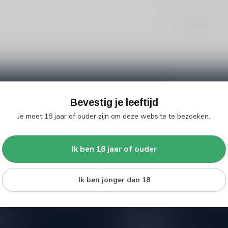
Toon
1
-
0
van 0
Bevestig je leeftijd
Abonneer 
e er niet helemaal uit? Neem gerust
Blijf op de hoo
Je moet 18 jaar of ouder zijn om deze website te bezoeken.
beren je zo goed mogelijk te helpen!
extra klantenko
 winkel
Ik ben 18 jaar of ouder
Ik ben jonger dan 18
eën
Informatie