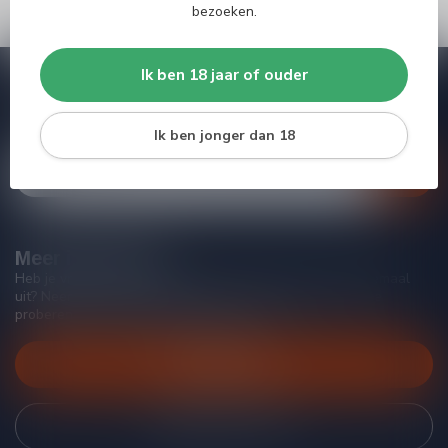
bezoeken.
Ik ben 18 jaar of ouder
Abonneer je op onze nieuwsbrief
Blijf op de hoogte van acties, nieuwe producten, exclusieve
aanbiedingen en extra klantenkorting!
Ik ben jonger dan 18
Meer informatie
Heb je vragen over onze producten of kom je er niet helemaal
uit? Neem gerust contact op met onze klantenservice, we
proberen je zo goed mogelijk te helpen!
Klantenservice
Bekijk onze winkel