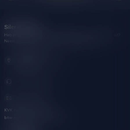
Silersshop.nl
Heb je vragen over je bestelling of kom je er niet helemaal uit?
Neem gerust contact op met onze klantenservice!
Hoofdstraat 86
9001 AN Grou (Friesland)
Nederland
+31 (0) 566 842181
info@silersshop.nl
KVK nummer:
59550309
btw-nummer:
NL002229671B06