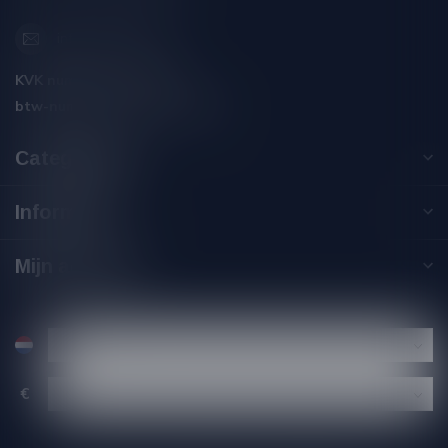
info@silersshop.nl
KVK nummer:
59550309
btw-nummer:
NL002229671B06
Categorieën
Informatie
Mijn account
€