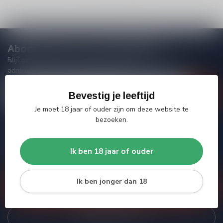
Abonneer je op onze nieuwsbrief
Blijf op de hoogte van acties, nieuwe producten, exclusieve
aanbiedingen en extra klantenkorting!
Bevestig je leeftijd
Je moet 18 jaar of ouder zijn om deze website te
bezoeken.
Meer informatie
Heb je vragen over onze producten of kom je er niet helemaal
Ik ben 18 jaar of ouder
uit? Neem gerust contact op met onze klantenservice, we
proberen je zo goed mogelijk te helpen!
Ik ben jonger dan 18
Klantenservice
Bekijk onze winkel