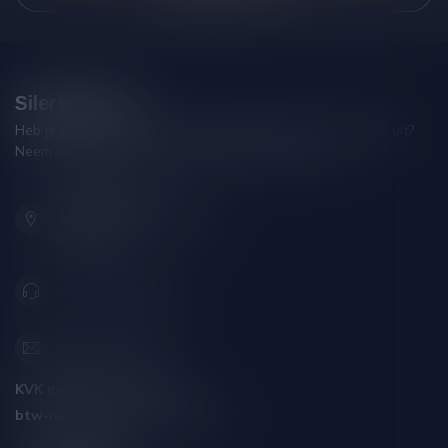
Silersshop.nl
Heb je vragen over je bestelling of kom je er niet helemaal uit?
Neem gerust contact op met onze klantenservice!
Hoofdstraat 86
9001 AN Grou (Friesland)
Nederland
+31 (0) 566 842181
info@silersshop.nl
KVK nummer:
59550309
btw-nummer:
NL002229671B06