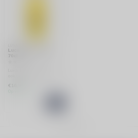
LUXARDO
Lucardo Limoncello
70cl
Luxardo Limoncello 70cl,
ook gezocht als Lucardo, is
een frisse Italiaanse klass...
€16,99
Op voorraad
Toon
1
-
1
van 1