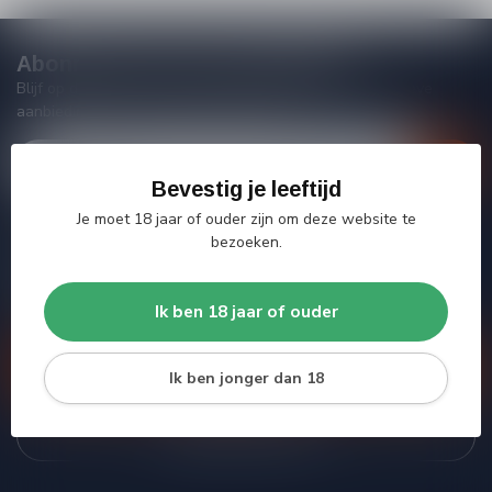
Abonneer je op onze nieuwsbrief
Blijf op de hoogte van acties, nieuwe producten, exclusieve
aanbiedingen en extra klantenkorting!
Bevestig je leeftijd
Je moet 18 jaar of ouder zijn om deze website te
bezoeken.
Meer informatie
Heb je vragen over onze producten of kom je er niet helemaal
uit? Neem gerust contact op met onze klantenservice, we
Ik ben 18 jaar of ouder
proberen je zo goed mogelijk te helpen!
Klantenservice
Ik ben jonger dan 18
Bekijk onze winkel