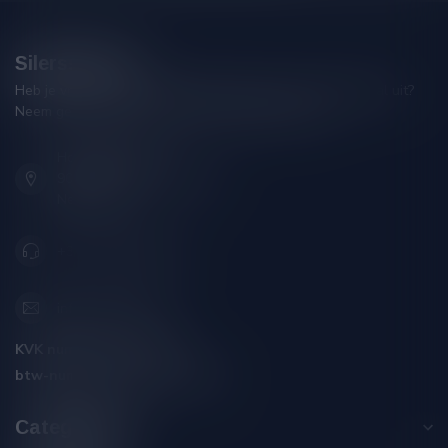
Silersshop.nl
Heb je vragen over je bestelling of kom je er niet helemaal uit?
Neem gerust contact op met onze klantenservice!
Hoofdstraat 86
9001 AN Grou (Friesland)
Nederland
+31 (0) 566 842181
info@silersshop.nl
KVK nummer:
59550309
btw-nummer:
NL002229671B06
Categorieën