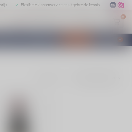
rijs
Flexibele klantenservice en uitgebreide kennis
9.6
0
Mijn account
Verlanglijst
EUR
STILLEERD
KLANTENSERVICE
AANBIEDINGEN
€
Incl. btw
Toon: