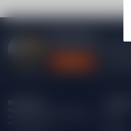
Meer informatie
Heb je vragen over onze producten of kom j
contact op met onze klantenservice, we pro
Klantenservice
Bekijk onze
Silersshop.nl
Categori
Heb je vragen over je bestelling of kom je er
Rode wijn
niet helemaal uit? Neem gerust contact op met
Witte wijn
onze klantenservice!
Rose wijn