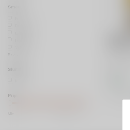
Smaak
Fris
(1)
Droog
(2)
Licht
(1)
KENDALL J
Kendall J
Fruitig
(2)
Reserve 
Vol
(2)
Bekijk meer
Kendall Jac
Reserve Ch
rijke, boteri
Sluiting
€19,95
Kurk
(3)
Op voorraa
Vergelij
Prijs
Min
Max