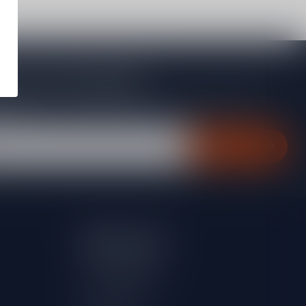
je op onze nieuwsbrief
gte van acties, nieuwe producten, exclusieve aanbiedingen en
rting!
Abonneer
Mijn account
Account informatie
Mijn bestellingen
Mijn verlanglijst