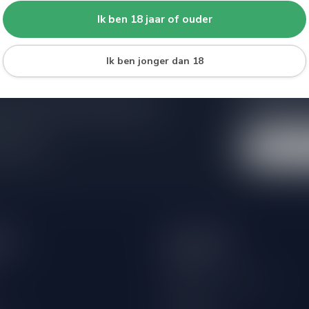
Ik ben 18 jaar of ouder
Ik ben jonger dan 18
Abonneer 
e er niet helemaal uit? Neem gerust
Blijf op de hoo
beren je zo goed mogelijk te helpen!
extra klantenko
 winkel
eën
Informatie
Over ons
Algemene voorwaarden
Disclaimer