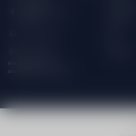
Hoofdstraat 86
Mousserende 
9001 AN Grou (Friesland)
Port/Dessert
Nederland
Whisky
+31 (0) 566 842181
Rum
Cognac
info@silersshop.nl
Gedistilleerd
KVK nummer:
59550309
btw-nummer:
NL002229671B06
© Copyri