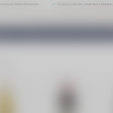
leverancier bekende merken
Unieke producten,
voor een scherpe p
DE WIJN
PORT/DESSERT
WHISKY
RUM
COGNAC
GEDI
ducten