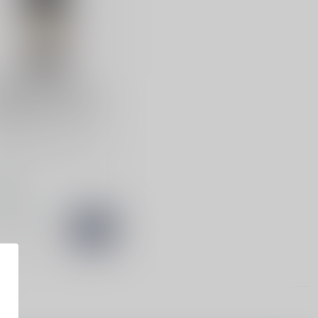
DALL JACKSON
dall-Jackson Pinot
r Vintner's Reserve
all Jackson Pinot Noir is
verfijnde rode wijn uit
ornië. Met fruiti...
,95
oorraad
Vergelijk