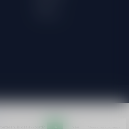
Vergelijk
Alle producten
rbeteren. Is dat akkoord?
Ja
Nee
Meer over cookies »
elopment