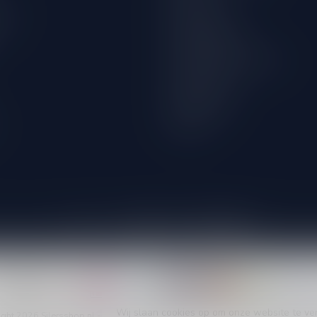
wijn
Privacy Policy
Betaalmethoden
Verzenden & retourneren
Klantenservice
Winkellocatie
Klachten
Wij slaan cookies op om onze website te ve
ght 2026 Silersshop.nl
- Powered by
Lightspeed
-
Lightspeed design
by
Dyv