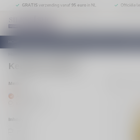
GRATIS
verzending vanaf
95 euro
in NL
Officiële 
HOME
RODE WIJN
WITTE WIJN
ROSE WIJN
MOUSSEREN
Home
/
Merken
/
Kendall Jackson
Kendall Jackson
3
Pro
Merken
Alle merken
Kendall Jackson
Inhoud
75cl
(3)