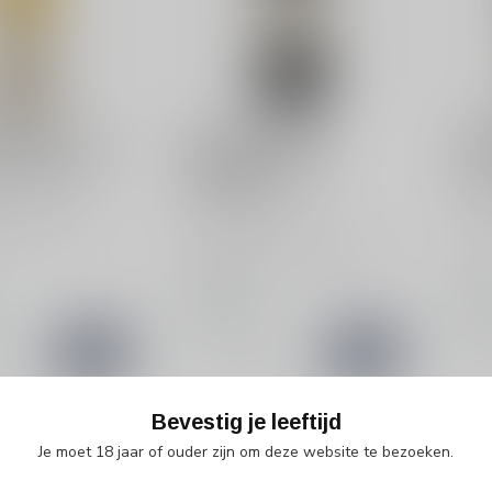
ACKSON
KENDALL JACKSON
KEN
ackson Vitner's
Kendall-Jackson
Ken
Chardonnay
Vintner's Reserve
Noi
Zinfandel
kson Vitner's
Kend
ardonnay is een
Proef de Kendall-Jackson
een 
ge wijn uit Cali...
Vintner's Reserve Zinfandel:
Calif
een volle, fruitige rode w...
€19,95
€22
d
Op voorraad
Op v
k
Vergelijk
Bevestig je leeftijd
Toon
1
-
3
van 3
Je moet 18 jaar of ouder zijn om deze website te bezoeken.