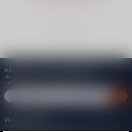
Toon
1
-
0
van 0
Abonneer je op onze nieuwsbrief
Blijf op de hoogte van acties, nieuwe producten, exclusieve
aanbiedingen en extra klantenkorting!
Meer informatie
Heb je vragen over onze producten of kom je er niet helemaal
uit? Neem gerust contact op met onze klantenservice, we