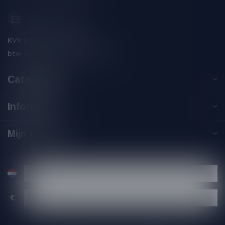
info@silersshop.nl
KVK nummer:
59550309
btw-nummer:
NL002229671B06
Categorieën
Informatie
Mijn account
€