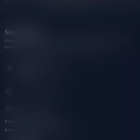
Silersshop.nl
Heb je vragen over je bestelling of kom je er niet helemaal uit?
Neem gerust contact op met onze klantenservice!
Hoofdstraat 86
9001 AN Grou (Friesland)
Nederland
+31 (0) 566 842181
info@silersshop.nl
KVK nummer:
59550309
btw-nummer:
NL002229671B06