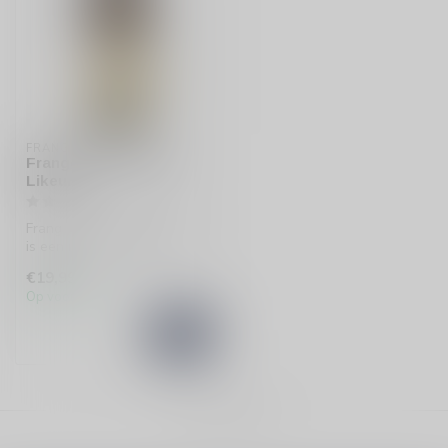
FRANGELICO
Frangelico Hazelnoot
Likeur
Frangelico Hazelnoot Likeur
is een romige, rijke likeur
met intense hazelnootton...
€19,99
Op voorraad
Toon
1
-
1
van 1