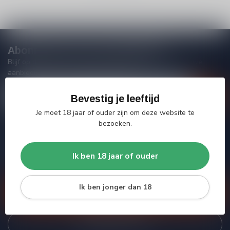
Abonneer je op onze nieuwsbrief
Blijf op de hoogte van acties, nieuwe producten, exclusieve
aanbiedingen en extra klantenkorting!
Bevestig je leeftijd
Je moet 18 jaar of ouder zijn om deze website te
bezoeken.
Meer informatie
Heb je vragen over onze producten of kom je er niet helemaal
Ik ben 18 jaar of ouder
uit? Neem gerust contact op met onze klantenservice, we
proberen je zo goed mogelijk te helpen!
Ik ben jonger dan 18
Klantenservice
Bekijk onze winkel