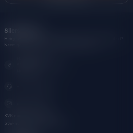
Silersshop.nl
Heb je vragen over je bestelling of kom je er niet helemaal uit?
Neem gerust contact op met onze klantenservice!
Hoofdstraat 86
9001 AN Grou (Friesland)
Nederland
+31 (0) 566 842181
info@silersshop.nl
KVK nummer:
59550309
btw-nummer:
NL002229671B06