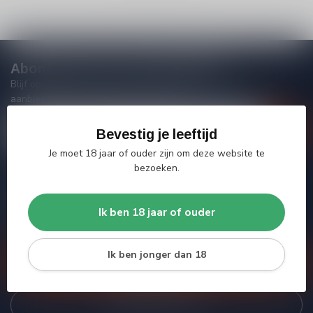
Abonneer je op onze nieuwsbrief
Blijf op de hoogte van acties, nieuwe producten, exclusieve
aanbiedingen en extra klantenkorting!
Bevestig je leeftijd
Je moet 18 jaar of ouder zijn om deze website te
bezoeken.
Meer informatie
Heb je vragen over onze producten of kom je er niet helemaal
Ik ben 18 jaar of ouder
uit? Neem gerust contact op met onze klantenservice, we
proberen je zo goed mogelijk te helpen!
Ik ben jonger dan 18
Klantenservice
Bekijk onze winkel