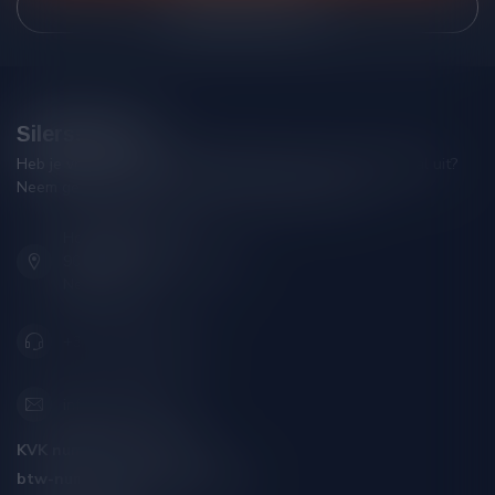
Bekijk onze winkel
Silersshop.nl
Heb je vragen over je bestelling of kom je er niet helemaal uit?
Neem gerust contact op met onze klantenservice!
Hoofdstraat 86
9001 AN Grou (Friesland)
Nederland
+31 (0) 566 842181
info@silersshop.nl
KVK nummer:
59550309
btw-nummer:
NL002229671B06